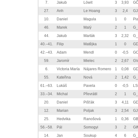
7.
Jakub
Löwit
3
3,93
GČ
27.
Anh
Le Hoang
3
2,4
GJ
10.
Daniel
Magula
1
0
Pi
46.
Marek
Malý
2
1
G_
44.
Jakub
Marták
3
2,32
G_
40.–41.
Filip
Matějka
1
0
GD
42.–43.
Adam
Mendl
0
-0,5
GC
59.
Jaromír
Mielec
2
2,67
GV
6.
Victoria María
Nájares Romero
1
0,08
GD
55.
Kateřina
Nová
2
1,42
G_
61.–63.
Lukáš
Pavela
0
-0,5
LS
33.–34.
Michal
Převrátil
2
1
G_
20.
Daniel
Pišťák
3
4,11
GD
12.
Marian
Poljak
3
2,54
GJ
25.
Hedvika
Ranošová
1
0,36
GB
56.–58.
Pál
Somogyi
3
2
GI
14.
Jan
Soukup
4
6
G_