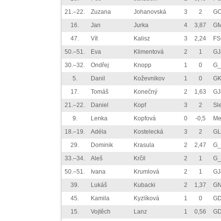
21.–22.
Zuzana
Johanovská
3
2
GO
16.
Jan
Jurka
4
3,87
GM
47.
Vít
Kalisz
3
2,24
FS
50.–51.
Eva
Klimentová
2
1
GJ
30.–32.
Ondřej
Knopp
1
0
G_
5.
Danil
Koževnikov
1
0
GK
17.
Tomáš
Konečný
2
1,63
GJ
21.–22.
Daniel
Kopf
3
2
Sl
9.
Lenka
Kopfová
0
-0,5
Me
18.–19.
Adéla
Kostelecká
3
2
GL
29.
Dominik
Krasula
2
2,47
G_
33.–34.
Aleš
Krčil
2
1
G_
50.–51.
Ivana
Krumlová
2
1
GJ
39.
Lukáš
Kubacki
2
1,37
GN
45.
Kamila
Kyzlíková
1
0
GD
15.
Vojtěch
Lanz
1
0,56
GD