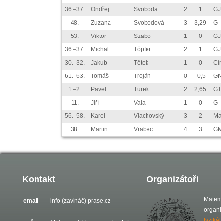
36.–37.
Ondřej
Svoboda
2
1
GJ
48.
Zuzana
Svobodová
3
3,29
G_
53.
Viktor
Szabo
1
0
GJ
36.–37.
Michal
Töpfer
2
1
GJ
30.–32.
Jakub
Tětek
1
0
Cí
61.–63.
Tomáš
Troján
0
-0,5
GN
1.–2.
Pavel
Turek
2
2,65
GT
11.
Jiří
Vala
1
0
G_
56.–58.
Karel
Vlachovský
3
2
Ma
38.
Martin
Vrabec
4
3
GM
Kontakt
Organizátoři
Matem
email
info (zavináč) prase.cz
organ
fyziká