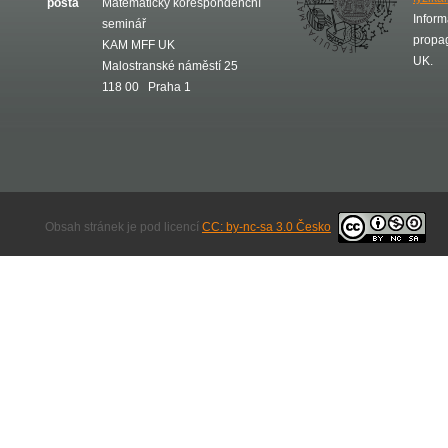
pošta
Matematický korespondenční
Inform
seminář
propa
KAM MFF UK
UK.
Malostranské náměstí 25
118 00 Praha 1
Obsah stránek je pod licencí
CC: by-nc-sa 3.0 Česko