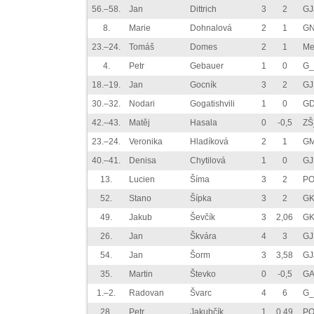
56.–58.
Jan
Dittrich
3
2
GJ
8.
Marie
Dohnalová
2
1
GN
23.–24.
Tomáš
Domes
2
1
Me
4.
Petr
Gebauer
1
0
G_
18.–19.
Jan
Gocník
3
2
GJ
30.–32.
Nodari
Gogatishvili
1
0
GD
42.–43.
Matěj
Hasala
0
-0,5
ZŠ
23.–24.
Veronika
Hladíková
2
1
GM
40.–41.
Denisa
Chytilová
1
0
GJ
13.
Lucien
Šíma
3
2
P
52.
Stano
Šípka
3
2
GK
49.
Jakub
Ševčík
3
2,06
GK
26.
Jan
Škvára
4
3
GJ
54.
Jan
Šorm
3
3,58
GJ
35.
Martin
Števko
0
-0,5
GA
1.–2.
Radovan
Švarc
4
6
G_
28.
Petr
Jakubčík
1
0,49
P