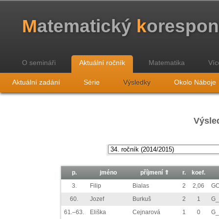
M
atematický
k
orespo
O semináři
Aktuální ročník
Matematika
Víc
Aktuální zadání
Série
Výsledky
Okolo Náboje
Výsled
p.
jméno
příjmení ⇑
r.
koef.
3.
Filip
Bialas
2
2,06
GO
60.
Jozef
Burkuš
2
1
G_
61.–63.
Eliška
Cejnarová
1
0
G_