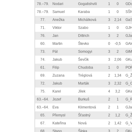
78.–79.
Nodari
Gogatishvili
1
0
GDo
78.–79.
Samuel
Karaba
1
0
SŠ
77.
Anežka
Michálková
3
2,14
GaS
71.
Viktor
Szabo
1
0
GJH
76.
Jan
Dittrich
3
2
GJa
60.
Martin
Števko
0
-0,5
GAl
73.
Pál
Somogyi
3
2
GIM
74.
Jakub
Ševčík
3
2,06
GKu
61.
Filip
Chudoba
1
0
PO
69.
Zuzana
Tréglová
2
1,34
G_Ž
72.
Jakub
Marták
3
2,32
G_G
75.
Karel
Jílek
4
3,2
GKe
63.–64.
Jozef
Burkuš
2
1
G_R
63.–64.
Eva
Klimentová
2
1
GJa
65.
Přemysl
Šťastný
2
1,2
G_Ž
67.
Kateřina
Nová
2
1,42
G_V
68.
Stano
Šípka
3
2
GKu