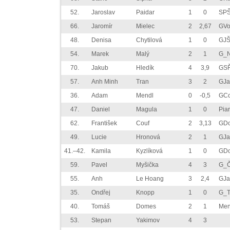
52.
Jaroslav
Paidar
1
0
SPŠ
66.
Jaromír
Mielec
2
2,67
GVo
48.
Denisa
Chytilová
1
0
GJŠ
54.
Marek
Malý
2
1
G_N
70.
Jakub
Hledík
4
3,9
GSŘ
57.
Anh Minh
Tran
3
2
GJa
36.
Adam
Mendl
0
-0,5
GCo
47.
Daniel
Magula
1
0
Pia
62.
František
Couf
2
3,13
GDo
49.
Lucie
Hronová
2
1
GJa
41.–42.
Kamila
Kyzlíková
1
0
GDo
59.
Pavel
Myšička
4
3
G_Č
55.
Anh
Le Hoang
3
2,4
GJa
35.
Ondřej
Knopp
1
0
G_T
40.
Tomáš
Domes
2
1
Men
53.
Stepan
Yakimov
4
3