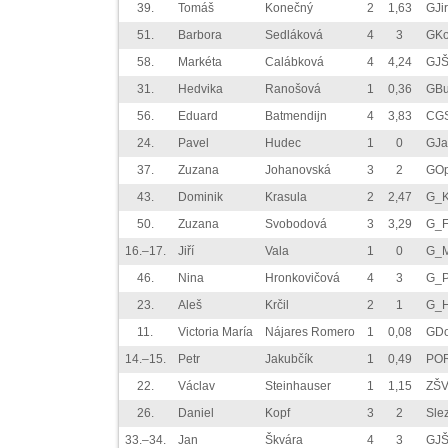
39.
Tomáš
Konečný
2
1,63
GJi
51.
Barbora
Sedláková
4
3
GKo
58.
Markéta
Calábková
4
4,24
GJŠ
31.
Hedvika
Ranošová
1
0,36
GBu
56.
Eduard
Batmendijn
4
3,83
CGS
24.
Pavel
Hudec
1
0
GJa
37.
Zuzana
Johanovská
3
2
GOp
43.
Dominik
Krasula
2
2,47
G_K
50.
Zuzana
Svobodová
3
3,29
G_F
16.–17.
Jiří
Vala
1
0
G_M
46.
Nina
Hronkovičová
4
3
G_P
23.
Aleš
Krčil
2
1
G_H
11.
Victoria María
Nájares Romero
1
0,08
GDo
14.–15.
Petr
Jakubčík
1
0,49
PO
22.
Václav
Steinhauser
1
1,15
ZŠV
26.
Daniel
Kopf
3
2
Sle
33.–34.
Jan
Škvára
4
3
GJŠ