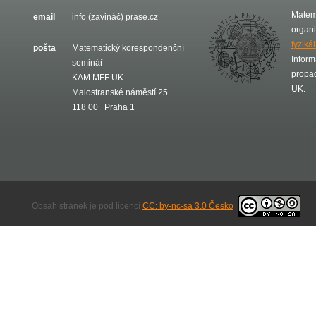
Matem
email
info (zavináč) prase.cz
organ
fyziká
pošta
Matematický korespondenční
Inform
seminář
propa
KAM MFF UK
UK.
Malostranské náměstí 25
118 00 Praha 1
Obsah stránek je pod licencí
CC: by-nc-sa 3.0 Česko