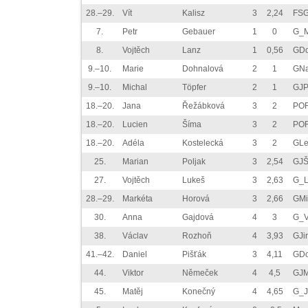
28.–29.
Vít
Kalisz
3
2,24
FSG
7.
Petr
Gebauer
1
0
G_M
8.
Vojtěch
Lanz
1
0,56
GDo
9.–10.
Marie
Dohnalová
2
1
GN
9.–10.
Michal
Töpfer
2
1
GJP
18.–20.
Jana
Řežábková
3
2
PO
18.–20.
Lucien
Šíma
3
2
PO
18.–20.
Adéla
Kostelecká
3
2
GLe
25.
Marian
Poljak
3
2,54
GJŠ
27.
Vojtěch
Lukeš
3
2,63
G_L
28.–29.
Markéta
Horová
3
2,66
GMi
30.
Anna
Gajdová
4
3
G_V
38.
Václav
Rozhoň
4
3,93
GJi
41.–42.
Daniel
Pišťák
3
4,11
GDo
44.
Viktor
Němeček
4
4,5
GJM
45.
Matěj
Konečný
4
4,65
G_J