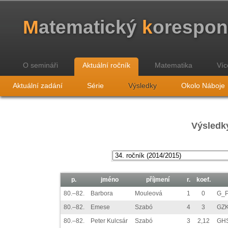
M
atematický
k
orespo
O semináři
Aktuální ročník
Matematika
Víc
Aktuální zadání
Série
Výsledky
Okolo Náboje
Výsledky
p.
jméno
příjmení
r.
koef.
80.–82.
Barbora
Mouleová
1
0
G_P
80.–82.
Emese
Szabó
4
3
GZK
80.–82.
Peter Kulcsár
Szabó
3
2,12
GHS