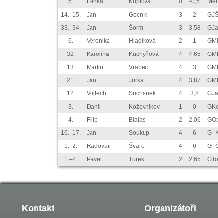
5.
Lenka
Kopfová
0
-0,5
Men
14.–15.
Jan
Gocník
3
2
GJŠ
33.–34.
Jan
Šorm
3
3,58
GJa
6.
Veronika
Hladíková
2
1
GMi
32.
Karolína
Kuchyňová
4
4,65
GML
13.
Martin
Vrabec
4
3
GMR
21.
Jan
Jurka
4
3,87
GML
12.
Vojtěch
Suchánek
4
3,8
GJa
3.
Danil
Koževnikov
1
0
GKe
4.
Filip
Bialas
2
2,06
GOp
16.–17.
Jan
Soukup
4
6
G_K
1.–2.
Radovan
Švarc
4
6
G_Č
1.–2.
Pavel
Turek
2
2,65
GTo
Kontakt
Organizátoři