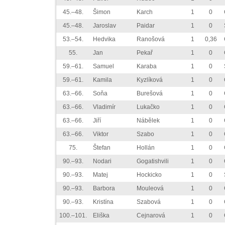
45.–48.
Šimon
Karch
1
0
45.–48.
Jaroslav
Paidar
1
0
53.–54.
Hedvika
Ranošová
1
0,36
55.
Jan
Pekař
1
0
59.–61.
Samuel
Karaba
1
0
59.–61.
Kamila
Kyzlíková
1
0
63.–66.
Soňa
Burešová
1
0
63.–66.
Vladimír
Lukačko
1
0
63.–66.
Jiří
Nábělek
1
0
63.–66.
Viktor
Szabo
1
0
75.
Štefan
Hollán
1
0
90.–93.
Nodari
Gogatishvili
1
0
90.–93.
Matej
Hockicko
1
0
90.–93.
Barbora
Mouleová
1
0
90.–93.
Kristína
Szabová
1
0
100.–101.
Eliška
Cejnarová
1
0