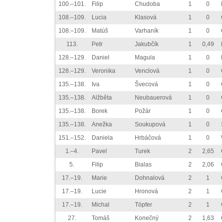
100.–101.
Filip
Chudoba
1
0
108.–109.
Lucia
Klasová
1
0
108.–109.
Matúš
Varhaník
1
0
113.
Petr
Jakubčík
1
0,49
128.–129.
Daniel
Magula
1
0
128.–129.
Veronika
Venclová
1
0
135.–138.
Iva
Švecová
1
0
135.–138.
Alžběta
Neubauerová
1
0
135.–138.
Borek
Požár
1
0
135.–138.
Anežka
Soukupová
1
0
151.–152.
Daniela
Hrbáčová
1
0
1.–4.
Pavel
Turek
2
2,65
5.
Filip
Bialas
2
2,06
17.–19.
Marie
Dohnalová
2
1
17.–19.
Lucie
Hronová
2
1
17.–19.
Michal
Töpfer
2
1
27.
Tomáš
Konečný
2
1,63