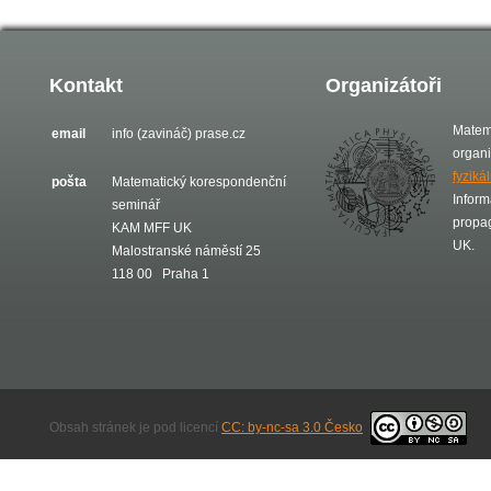
Kontakt
Organizátoři
Matem
email
info (zavináč) prase.cz
organ
fyziká
pošta
Matematický korespondenční
Inform
seminář
propa
KAM MFF UK
UK.
Malostranské náměstí 25
118 00 Praha 1
Obsah stránek je pod licencí
CC: by-nc-sa 3.0 Česko