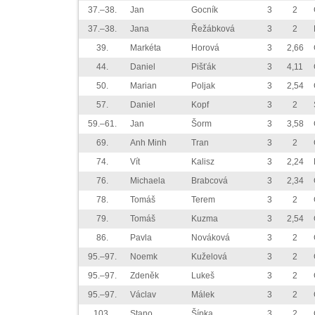
37.–38.
Jan
Gocník
3
2
37.–38.
Jana
Řežábková
3
2
39.
Markéta
Horová
3
2,66
44.
Daniel
Pišťák
3
4,11
50.
Marian
Poljak
3
2,54
57.
Daniel
Kopf
3
2
59.–61.
Jan
Šorm
3
3,58
69.
Anh Minh
Tran
3
2
74.
Vít
Kalisz
3
2,24
76.
Michaela
Brabcová
3
2,34
78.
Tomáš
Terem
3
2
79.
Tomáš
Kuzma
3
2,54
86.
Pavla
Nováková
3
2
95.–97.
Noemk
Kuželová
3
2
95.–97.
Zdeněk
Lukeš
3
2
95.–97.
Václav
Málek
3
2
103.
Stano
Šípka
3
2