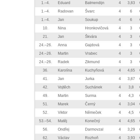
1.–4.
Eduard
Batmendijn
4
3,83
1.–4.
Radovan
Švarc
4
6
1.–4.
Jan
Soukup
4
6
10.
Nina
Hronkovičová
4
3
21.
Jan
Škvára
4
3
24.–26.
Anna
Gajdová
4
3
24.–26.
Martin
Vrabec
4
3
24.–26.
Radek
Zikmund
4
3
36.
Karolína
Kuchyňová
4
4,65
41.
Jan
Jurka
4
3,87
42.
Vojtěch
Suchánek
4
3,8
49.
Martin
Surma
4
4,3
51.
Marek
Černý
4
3,04
52.
Viktor
Němeček
4
4,5
53.–54.
Matěj
Konečný
4
4,65
56.
Ondřej
Darmovzal
4
3,29
62.
Václav
Rozhoň
4
3,93