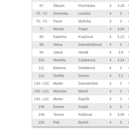
67.
Štěpán
Procházka
4
3,18
70.–73.
Dominika
Levická
4
3
70.–73.
Pavel
Myšička
4
3
77.
Marián
Poppr
4
4,94
80.
Katarína
Krajčiová
4
5,23
89.
Alena
Zahradníčková
4
3
94.
Jakub
Hledík
4
3,9
104.
Markéta
Calábková
4
4,24
111.
Barbora
Sedláková
4
3
112.
Ondřej
Zeman
4
3,1
130.–132.
Martin
Zahradníček
4
3
140.–141.
Miroslav
Mareš
4
3
140.–141.
Martin
Repčík
4
3
148.
Emese
Szabó
4
3
149.
Tereza
Rašková
4
3,06
150.
Petr
Bartoš
4
3