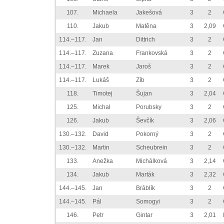
107.
Michaela
Jakešová
3
2
110.
Jakub
Matěna
3
2,09
114.–117.
Jan
Dittrich
3
2
114.–117.
Zuzana
Frankovská
3
2
114.–117.
Marek
Jaroš
3
2
114.–117.
Lukáš
Zíb
3
2
118.
Timotej
Šujan
3
2,04
125.
Michal
Porubsky
3
2
126.
Jakub
Ševčík
3
2,06
130.–132.
David
Pokorný
3
2
130.–132.
Martin
Scheubrein
3
2
133.
Anežka
Michálková
3
2,14
134.
Jakub
Marták
3
2,32
144.–145.
Jan
Bráblík
3
2
144.–145.
Pál
Somogyi
3
2
146.
Petr
Gintar
3
2,01