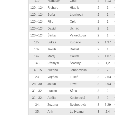
119.
František
Couf
2
3,13
120.–124.
Richard
Hladík
2
1
120.–124.
Soňa
Lisníková
2
1
120.–124.
Filip
Oplt
2
1
120.–124.
David
Ucháč
2
1
120.–124.
Šárka
Vavrečková
2
1
127.
Lukáš
Kubacki
2
1,37
139.
Jakub
Dostál
2
1
142.
Matěj
Coufal
2
1,07
143.
Přemysl
Šťastný
2
1,2
14.–15.
Zuzana
Johanovská
3
2
23.
Vojtěch
Lukeš
3
2,63
28.–30.
Jakub
Löwit
3
3,93
31.–32.
Lucien
Šíma
3
2
31.–32.
Adéla
Kostelecká
3
2
34.
Zuzana
Svobodová
3
3,29
35.
Anh
Le Hoang
3
2,4