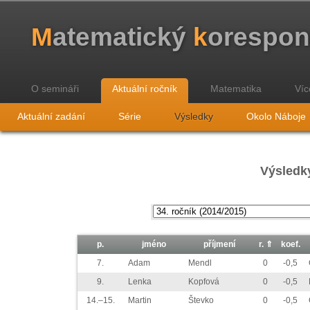
M
atematický
k
orespo
O semináři
Aktuální ročník
Matematika
Víc
Aktuální zadání
Série
Výsledky
Okolo Náboje
Výsledky
p.
jméno
příjmení
r.
⇑
koef.
7.
Adam
Mendl
0
-0,5
9.
Lenka
Kopfová
0
-0,5
14.–15.
Martin
Števko
0
-0,5