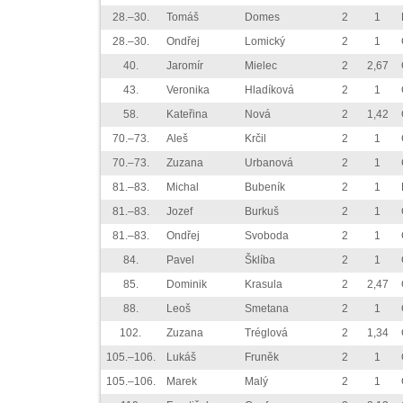
28.–30.
Tomáš
Domes
2
1
28.–30.
Ondřej
Lomický
2
1
40.
Jaromír
Mielec
2
2,67
43.
Veronika
Hladíková
2
1
58.
Kateřina
Nová
2
1,42
70.–73.
Aleš
Krčil
2
1
70.–73.
Zuzana
Urbanová
2
1
81.–83.
Michal
Bubeník
2
1
81.–83.
Jozef
Burkuš
2
1
81.–83.
Ondřej
Svoboda
2
1
84.
Pavel
Šklíba
2
1
85.
Dominik
Krasula
2
2,47
88.
Leoš
Smetana
2
1
102.
Zuzana
Tréglová
2
1,34
105.–106.
Lukáš
Fruněk
2
1
105.–106.
Marek
Malý
2
1