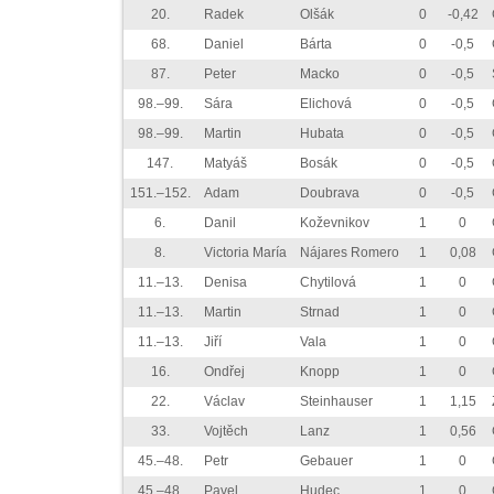
20.
Radek
Olšák
0
-0,42
68.
Daniel
Bárta
0
-0,5
87.
Peter
Macko
0
-0,5
98.–99.
Sára
Elichová
0
-0,5
98.–99.
Martin
Hubata
0
-0,5
147.
Matyáš
Bosák
0
-0,5
151.–152.
Adam
Doubrava
0
-0,5
6.
Danil
Koževnikov
1
0
8.
Victoria María
Nájares Romero
1
0,08
11.–13.
Denisa
Chytilová
1
0
11.–13.
Martin
Strnad
1
0
11.–13.
Jiří
Vala
1
0
16.
Ondřej
Knopp
1
0
22.
Václav
Steinhauser
1
1,15
33.
Vojtěch
Lanz
1
0,56
45.–48.
Petr
Gebauer
1
0
45.–48.
Pavel
Hudec
1
0