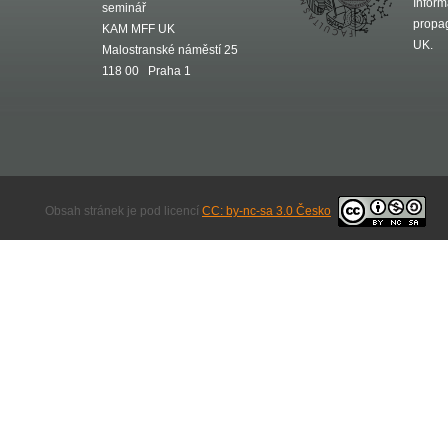
Inform
seminář
propa
KAM MFF UK
UK.
Malostranské náměstí 25
118 00 Praha 1
Obsah stránek je pod licencí
CC: by-nc-sa 3.0 Česko