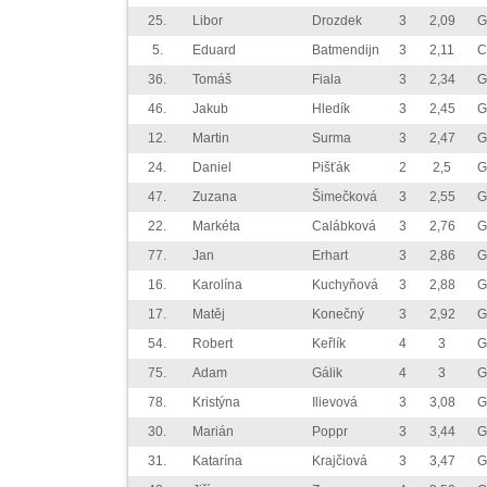
25.
Libor
Drozdek
3
2,09
G
5.
Eduard
Batmendijn
3
2,11
C
36.
Tomáš
Fiala
3
2,34
G
46.
Jakub
Hledík
3
2,45
G
12.
Martin
Surma
3
2,47
G
24.
Daniel
Pišťák
2
2,5
G
47.
Zuzana
Šimečková
3
2,55
G
22.
Markéta
Calábková
3
2,76
G
77.
Jan
Erhart
3
2,86
G
16.
Karolína
Kuchyňová
3
2,88
G
17.
Matěj
Konečný
3
2,92
G
54.
Robert
Keřlík
4
3
G
75.
Adam
Gálik
4
3
G
78.
Kristýna
Ilievová
3
3,08
G
30.
Marián
Poppr
3
3,44
G
31.
Katarína
Krajčiová
3
3,47
G