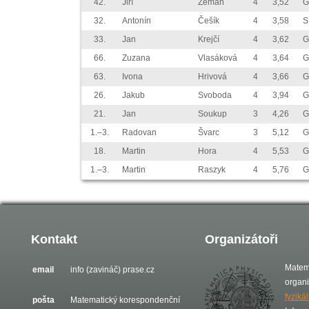
42.
Jiří
Zeman
4
3,52
G
32.
Antonín
Češík
4
3,58
S
33.
Jan
Krejčí
4
3,62
G
66.
Zuzana
Vlasáková
4
3,64
G
63.
Ivona
Hrivová
4
3,66
G
26.
Jakub
Svoboda
4
3,94
G
21.
Jan
Soukup
3
4,26
G
1.–3.
Radovan
Švarc
3
5,12
G
18.
Martin
Hora
4
5,53
G
1.–3.
Martin
Raszyk
4
5,76
G
Kontakt
Organizátoři
Matem
email
info (zavináč) prase.cz
organ
fyziká
pošta
Matematický korespondenční