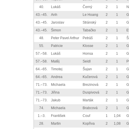
40.
Lukáš
Černý
2
1
N
43.–45.
Anh
Le Hoang
2
1
G
43.–45.
Jaroslav
Stránský
2
1
G
43.–45.
Šimon
Tabačko
2
1
E
48.
Peter Pavel Arthur
Petráš
2
1
Š
55.
Patricie
Klosse
2
1
G
57.–58.
Lukáš
Honsa
2
1
G
57.–58.
Matěj
Seidl
2
1
P
64.–65.
Timotej
Šujan
2
1
G
64.–65.
Andrea
Kučerová
2
1
G
71.–73.
Michaela
Brezinová
2
1
G
71.–73.
Jiřina
Duspivová
2
1
G
71.–73.
Jakub
Marták
2
1
G
74.
Michaela
Brabcová
2
1
G
1.–3.
František
Couf
1
1,04
G
28.
Martin
Kopřiva
2
1,08
G