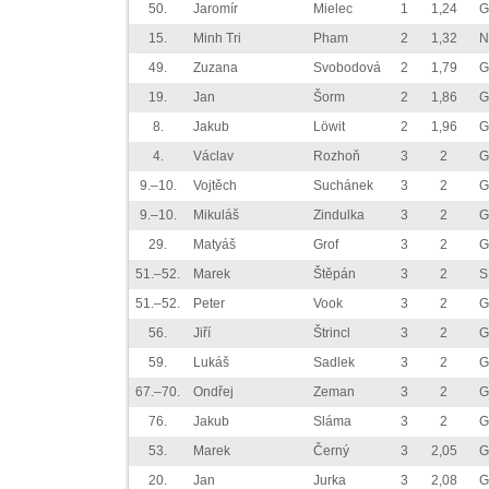
50.
Jaromír
Mielec
1
1,24
G
15.
Minh Tri
Pham
2
1,32
N
49.
Zuzana
Svobodová
2
1,79
G
19.
Jan
Šorm
2
1,86
G
8.
Jakub
Löwit
2
1,96
G
4.
Václav
Rozhoň
3
2
G
9.–10.
Vojtěch
Suchánek
3
2
G
9.–10.
Mikuláš
Zindulka
3
2
G
29.
Matyáš
Grof
3
2
G
51.–52.
Marek
Štěpán
3
2
S
51.–52.
Peter
Vook
3
2
G
56.
Jiří
Štrincl
3
2
G
59.
Lukáš
Sadlek
3
2
G
67.–70.
Ondřej
Zeman
3
2
G
76.
Jakub
Sláma
3
2
G
53.
Marek
Černý
3
2,05
G
20.
Jan
Jurka
3
2,08
G