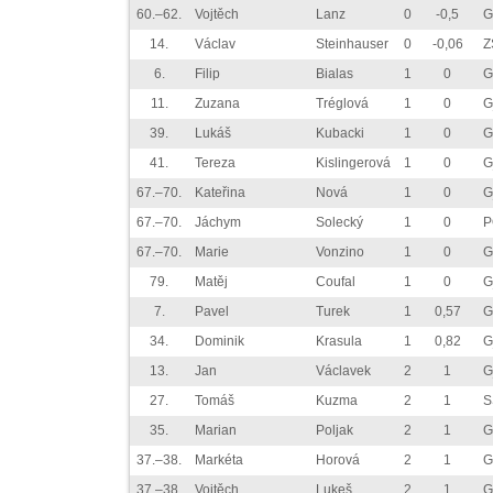
60.–62.
Vojtěch
Lanz
0
-0,5
G
14.
Václav
Steinhauser
0
-0,06
Z
6.
Filip
Bialas
1
0
G
11.
Zuzana
Tréglová
1
0
G
39.
Lukáš
Kubacki
1
0
G
41.
Tereza
Kislingerová
1
0
G
67.–70.
Kateřina
Nová
1
0
G
67.–70.
Jáchym
Solecký
1
0
P
67.–70.
Marie
Vonzino
1
0
G
79.
Matěj
Coufal
1
0
G
7.
Pavel
Turek
1
0,57
G
34.
Dominik
Krasula
1
0,82
G
13.
Jan
Václavek
2
1
G
27.
Tomáš
Kuzma
2
1
S
35.
Marian
Poljak
2
1
G
37.–38.
Markéta
Horová
2
1
G
37.–38.
Vojtěch
Lukeš
2
1
G