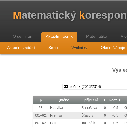
M
atematický
k
orespo
O semináři
Aktuální ročník
Matematika
Víc
Aktuální zadání
Série
Výsledky
Okolo Náboje
Výsled
p.
jméno
příjmení
r.
koef.
⇑
23.
Hedvika
Ranošová
0
-0,5
G
60.–62.
Přemysl
Šťastný
0
-0,5
G
60.–62.
Petr
Jakubčík
0
-0,5
P