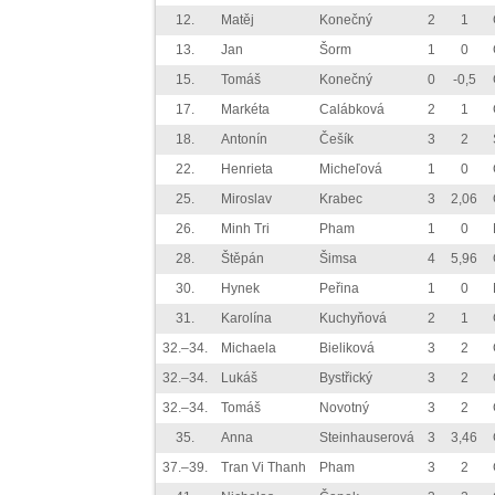
12.
Matěj
Konečný
2
1
13.
Jan
Šorm
1
0
15.
Tomáš
Konečný
0
-0,5
17.
Markéta
Calábková
2
1
18.
Antonín
Češík
3
2
22.
Henrieta
Micheľová
1
0
25.
Miroslav
Krabec
3
2,06
26.
Minh Tri
Pham
1
0
28.
Štěpán
Šimsa
4
5,96
30.
Hynek
Peřina
1
0
31.
Karolína
Kuchyňová
2
1
32.–34.
Michaela
Bieliková
3
2
32.–34.
Lukáš
Bystřický
3
2
32.–34.
Tomáš
Novotný
3
2
35.
Anna
Steinhauserová
3
3,46
37.–39.
Tran Vi Thanh
Pham
3
2