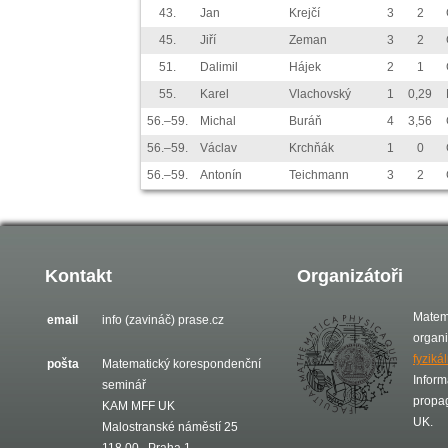
43.
Jan
Krejčí
3
2
45.
Jiří
Zeman
3
2
51.
Dalimil
Hájek
2
1
55.
Karel
Vlachovský
1
0,29
56.–59.
Michal
Buráň
4
3,56
56.–59.
Václav
Krchňák
1
0
56.–59.
Antonín
Teichmann
3
2
Kontakt
Organizátoři
Matem
email
info (zavináč) prase.cz
organ
fyziká
pošta
Matematický korespondenční
Inform
seminář
propa
KAM MFF UK
UK.
Malostranské náměstí 25