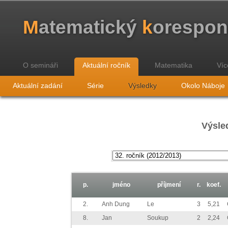
M
atematický
k
orespo
O semináři
Aktuální ročník
Matematika
Víc
Aktuální zadání
Série
Výsledky
Okolo Náboje
Výsled
p.
jméno
příjmení
r.
koef.
2.
Anh Dung
Le
3
5,21
8.
Jan
Soukup
2
2,24