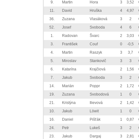
9.
Martin
Hora
3
3,52
11.
David
Hruška
4
4,97
36.
Zuzana
Vlasáková
3
2
52.
Josef
Svoboda
4
6
1.
Radovan
Švarc
2
3,03
3.
František
Couf
0
-0,5
4.
Martin
Raszyk
3
3,7
5.
Miroslav
Stankovič
3
3
6.
Katarína
Krajčiová
2
1,56
7.
Jakub
Svoboda
3
2
14.
Marián
Poppr
2
1,72
19.
Zuzana
Svobodová
1
0
21.
Kristýna
Ilievová
2
1,42
10.
Jakub
Löwit
1
0
16.
Daniel
Pišťák
1
0,87
24.
Petr
Lukeš
3
2
23.
Jakub
Dargaj
3
2,81