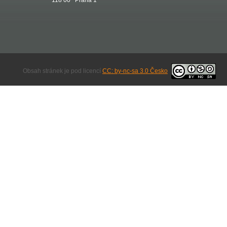
118 00 Praha 1
Obsah stránek je pod licencí
CC: by-nc-sa 3.0 Česko