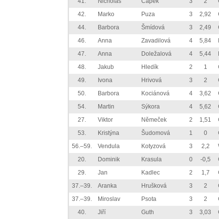
41.
Nicholas
Čapek
3
2
42.
Marko
Puza
3
2,92
44.
Barbora
Šmídová
3
2,49
46.
Anna
Zavadilová
4
5,84
47.
Anna
Doležalová
4
5,44
48.
Jakub
Hledík
2
1
49.
Ivona
Hrivová
3
2
50.
Barbora
Kociánová
4
3,62
54.
Martin
Sýkora
4
5,62
27.
Viktor
Němeček
2
1,51
53.
Kristýna
Šudomová
1
0
56.–59.
Vendula
Kotyzová
3
2,2
20.
Dominik
Krasula
0
-0,5
29.
Jan
Kadlec
2
1,7
37.–39.
Aranka
Hrušková
3
2
37.–39.
Miroslav
Psota
3
2
40.
Jiří
Guth
3
3,03