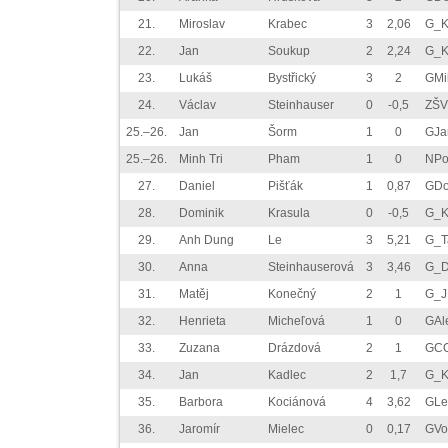
21.
Miroslav
Krabec
3
2,06
G_K
22.
Jan
Soukup
2
2,24
G_K
23.
Lukáš
Bystřický
3
2
GMi
24.
Václav
Steinhauser
0
-0,5
ZŠV
25.–26.
Jan
Šorm
1
0
GJa
25.–26.
Minh Tri
Pham
1
0
NPo
27.
Daniel
Pišťák
1
0,87
GDo
28.
Dominik
Krasula
0
-0,5
G_K
29.
Anh Dung
Le
3
5,21
G_T
30.
Anna
Steinhauserová
3
3,46
G_D
31.
Matěj
Konečný
2
1
G_J
32.
Henrieta
Micheľová
1
0
GAl
33.
Zuzana
Drázdová
2
1
GC
34.
Jan
Kadlec
2
1,7
G_K
35.
Barbora
Kociánová
4
3,62
GLe
36.
Jaromír
Mielec
0
0,17
GVo