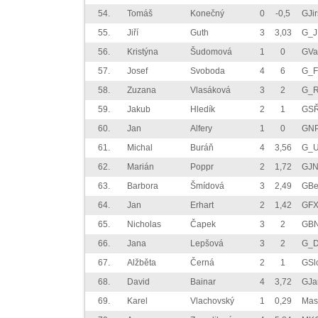
54.
Tomáš
Konečný
0
-0,5
GJi
55.
Jiří
Guth
3
3,03
G_J
56.
Kristýna
Šudomová
1
0
GVa
57.
Josef
Svoboda
4
6
G_F
58.
Zuzana
Vlasáková
3
2
G_R
59.
Jakub
Hledík
2
1
GSŘ
60.
Jan
Alfery
1
0
GNP
61.
Michal
Buráň
4
3,56
G_U
62.
Marián
Poppr
2
1,72
GJN
63.
Barbora
Šmídová
3
2,49
GBe
64.
Jan
Erhart
2
1,42
GFX
65.
Nicholas
Čapek
3
2
GB
66.
Jana
Lepšová
3
2
G_D
67.
Alžběta
Černá
2
1
GSl
68.
David
Bainar
4
3,72
GJa
69.
Karel
Vlachovský
1
0,29
Mas