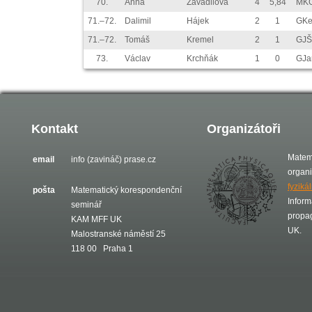
70.
Anna
Zavadilová
4
5,84
MKG
71.–72.
Dalimil
Hájek
2
1
GKe
71.–72.
Tomáš
Kremel
2
1
GJŠ
73.
Václav
Krchňák
1
0
GJa
Kontakt
Organizátoři
Matem
email
info (zavináč) prase.cz
organ
fyziká
pošta
Matematický korespondenční
Inform
seminář
propa
KAM MFF UK
UK.
Malostranské náměstí 25
118 00 Praha 1