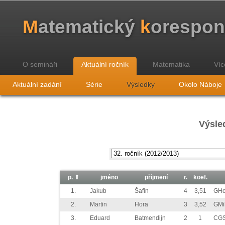
M
atematický
k
orespo
O semináři
Aktuální ročník
Matematika
Víc
Aktuální zadání
Série
Výsledky
Okolo Náboje
Výsled
p.
⇑
jméno
příjmení
r.
koef.
1.
Jakub
Šafin
4
3,51
GHo
2.
Martin
Hora
3
3,52
GMi
3.
Eduard
Batmendijn
2
1
CGS