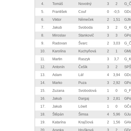
4.
Tomáš
Novotný
3
2
G_Č
5.
František
Couf
0
-0,5
GDo
6.
Viktor
Němeček
2
1,51
GJM
7.
Jakub
Svoboda
3
2
G_K
8.
Miroslav
Stankovič
3
3
GPo
9.
Radovan
Švarc
2
3,03
G_Č
10.
Karolína
Kuchyňová
2
1
GML
11.
Martin
Raszyk
3
3,7
G_K
12.
Antonín
Češík
3
2
SPŠ
13.
Adam
Láf
4
3,94
GDo
14.
Marko
Puza
3
2,92
GPo
15.
Zuzana
Svobodová
1
0
G_F
16.
Jakub
Dargaj
3
2,81
GPo
17.
Jakub
Löwit
1
0
GČe
18.
Štěpán
Šimsa
4
5,96
GJu
19.
Katarína
Krajčiová
2
1,56
GAl
20.
Aranka
Hrušková
3
2
GDo