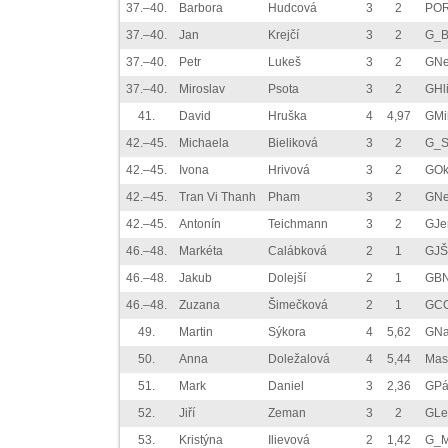
37.–40.
Barbora
Hudcová
3
2
PO
37.–40.
Jan
Krejčí
3
2
G_B
37.–40.
Petr
Lukeš
3
2
GN
37.–40.
Miroslav
Psota
3
2
GHli
41.
David
Hruška
4
4,97
GMi
42.–45.
Michaela
Bieliková
3
2
G_S
42.–45.
Ivona
Hrivová
3
2
GOkr
42.–45.
Tran Vi Thanh
Pham
3
2
GN
42.–45.
Antonín
Teichmann
3
2
GJe
46.–48.
Markéta
Calábková
2
1
GJŠ
46.–48.
Jakub
Dolejší
2
1
GB
46.–48.
Zuzana
Šimečková
2
1
GC
49.
Martin
Sýkora
4
5,62
GNa
50.
Anna
Doležalová
4
5,44
Mas
51.
Mark
Daniel
3
2,36
GPá
52.
Jiří
Zeman
3
2
GLe
53.
Kristýna
Ilievová
2
1,42
G_M