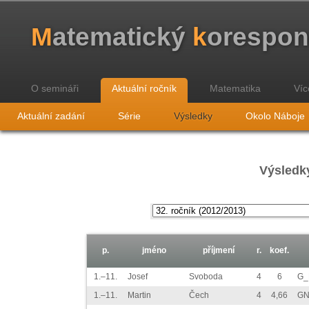
M
atematický
k
orespo
O semináři
Aktuální ročník
Matematika
Víc
Aktuální zadání
Série
Výsledky
Okolo Náboje
Výsledky
p.
jméno
příjmení
r.
koef.
1.–11.
Josef
Svoboda
4
6
G_
1.–11.
Martin
Čech
4
4,66
GN