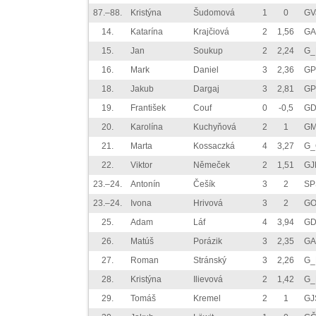
87.–88.
Kristýna
Šudomová
1
0
GV
14.
Katarína
Krajčiová
2
1,56
GA
15.
Jan
Soukup
2
2,24
G_
16.
Mark
Daniel
3
2,36
GP
18.
Jakub
Dargaj
3
2,81
GP
19.
František
Couf
0
-0,5
GD
20.
Karolína
Kuchyňová
2
1
GM
21.
Marta
Kossaczká
4
3,27
G_
22.
Viktor
Němeček
2
1,51
GJ
23.–24.
Antonín
Češík
3
2
SP
23.–24.
Ivona
Hrivová
3
2
GO
25.
Adam
Láf
4
3,94
GD
26.
Matúš
Porázik
3
2,35
GA
27.
Roman
Stránský
3
2,26
G_
28.
Kristýna
Ilievová
2
1,42
G_
29.
Tomáš
Kremel
2
1
GJ