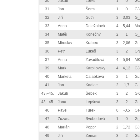
30.
Jakub
Löwit
1
0
GČ
31.
Jan
Šorm
1
0
GJ
32.
Jiří
Guth
3
3,03
G_
33.
Anna
Doležalová
4
5,44
Ma
34.
Matěj
Konečný
2
1
G_
35.
Miroslav
Krabec
3
2,06
G_
36.
Petr
Lukeš
3
2
GN
37.
Anna
Zavadilová
4
5,84
MK
39.
Mark
Karpilovsky
4
4,12
GJ
40.
Markéta
Calábková
2
1
GJ
41.
Jan
Kadlec
2
1,7
G_
43.–45.
Jakub
Šebek
3
2
GK
43.–45.
Jana
Lepšová
3
2
G_
46.
Pavel
Turek
0
-0,5
GT
47.
Zuzana
Svobodová
1
0
G_
48.
Marián
Poppr
2
1,72
GJ
49.
Jiří
Zeman
3
2
GL