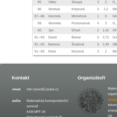
85.
Viktor
Skoupý
3
2
G_
86.
Vendula
Kotyzová
3
2,2
Wi
87.–88.
Henrieta
Micheľová
1
0
GA
89.
Veronika
Pozsonyiová
4
3
G_
90.
Jan
Erhart
2
1,42
GF
91.–93.
David
Bainar
4
3,72
GJ
91.–93.
Barbora
Šmídová
3
2,49
GB
91.–93.
Petra
Kinclová
3
2
MG
Kontakt
Organizátoři
Matem
email
info (zavináč) prase.cz
organ
fyziká
pošta
Matematický korespondenční
Inform
seminář
propa
KAM MFF UK
UK.