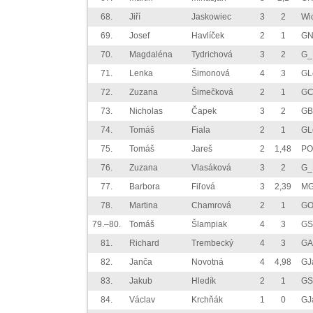
68.
Jiří
Jaskowiec
3
2
Wi
69.
Josef
Havlíček
2
1
GN
70.
Magdaléna
Tydrichová
3
2
G_
71.
Lenka
Šimonová
4
3
GL
72.
Zuzana
Šimečková
2
1
GC
73.
Nicholas
Čapek
3
2
GB
74.
Tomáš
Fiala
2
1
GL
75.
Tomáš
Jareš
2
1,48
PO
76.
Zuzana
Vlasáková
3
2
G_
77.
Barbora
Fiľová
3
2,39
MG
78.
Martina
Chamrová
2
1
GO
79.–80.
Tomáš
Šlampiak
4
3
GS
81.
Richard
Trembecký
4
3
GA
82.
Janča
Novotná
4
4,98
GJ
83.
Jakub
Hledík
2
1
GS
84.
Václav
Krchňák
1
0
GJ