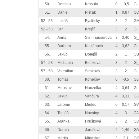
50.
Dominik
Krasula
0
-0,5
G_
51.
Daniel
Pišťák
1
0,87
GD
52.–53.
Lukáš
Bystřický
3
2
GM
52.–53.
Jan
Krejčí
3
2
G_
54.
Anna
Steinhauserová
3
3,46
G_
55.
Barbora
Kociánová
4
3,62
GL
56.
Jakub
Dolejší
2
1
GB
57.–58.
Michaela
Bieliková
3
2
G_
57.–58.
Valentína
Straková
3
2
G_
60.
Tomáš
Konečný
0
-0,5
GJ
61.
Miroslav
Hanzelka
4
3,64
G_
62.
Jakub
Vančura
4
3,31
GJ
63.
Jaromír
Mielec
0
0,17
GV
64.
Tomáš
Novotný
4
3
GJ
65.
Aranka
Hrušková
3
2
GD
66.
Dorota
Jarošová
2
1,46
GA
67.
Martin
Minasjan
3
2,1
GK