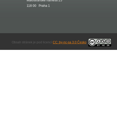
Malostranské náměstí 25
118 00 Praha 1
Obsah stránek je pod licencí
CC: by-nc-sa 3.0 Česko