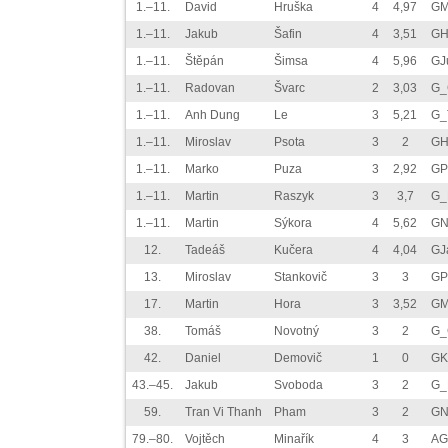
1.–11.
David
Hruška
4
4,97
GM
1.–11.
Jakub
Šafin
4
3,51
GH
1.–11.
Štěpán
Šimsa
4
5,96
GJ
1.–11.
Radovan
Švarc
2
3,03
G_
1.–11.
Anh Dung
Le
3
5,21
G_
1.–11.
Miroslav
Psota
3
2
GHl
1.–11.
Marko
Puza
3
2,92
GP
1.–11.
Martin
Raszyk
3
3,7
G_
1.–11.
Martin
Sýkora
4
5,62
GN
12.
Tadeáš
Kučera
4
4,04
GJ
13.
Miroslav
Stankovič
3
3
GP
17.
Martin
Hora
3
3,52
GM
38.
Tomáš
Novotný
3
2
G_
42.
Daniel
Demovič
1
0
GK
43.–45.
Jakub
Svoboda
3
2
G_
59.
Tran Vi Thanh
Pham
3
2
GN
79.–80.
Vojtěch
Minařík
4
3
AG