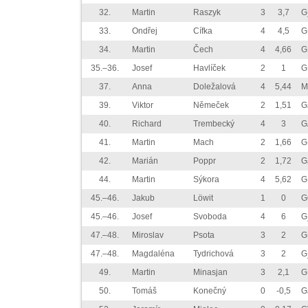
32.
Martin
Raszyk
3
3,7
G
33.
Ondřej
Cífka
4
4,5
G
34.
Martin
Čech
4
4,66
G
35.–36.
Josef
Havlíček
2
1
G
37.
Anna
Doležalová
4
5,44
M
39.
Viktor
Němeček
2
1,51
G
40.
Richard
Trembecký
4
3
G
41.
Martin
Mach
2
1,66
G
42.
Marián
Poppr
2
1,72
G
44.
Martin
Sýkora
4
5,62
G
45.–46.
Jakub
Löwit
1
0
G
45.–46.
Josef
Svoboda
4
6
G
47.–48.
Miroslav
Psota
3
2
G
47.–48.
Magdaléna
Tydrichová
3
2
G
49.
Martin
Minasjan
3
2,1
G
50.
Tomáš
Konečný
0
-0,5
G