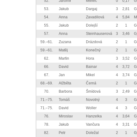
52.
Jaromír
Mielec
0
0,17
G
53.
Jakub
Dargaj
3
2,81
G
54.
Anna
Zavadilová
4
5,84
M
55.
Jakub
Dolejší
2
1
G
57.
Anna
Steinhauserová
3
3,46
G
59.–61.
Zuzana
Drázdová
2
1
G
59.–61.
Matěj
Konečný
2
1
G
62.
Martin
Hora
3
3,52
G
66.
David
Bainar
4
3,72
G
67.
Jan
Mikel
4
3,74
G
68.–69.
Alžběta
Černá
2
1
G
70.
Barbora
Šmídová
3
2,49
G
71.–75.
Tomáš
Novotný
4
3
G
71.–75.
David
Woller
4
3
G
76.
Miroslav
Hanzelka
4
3,64
G
78.
Jakub
Vančura
4
3,31
G
82.
Petr
Doležal
2
1
G