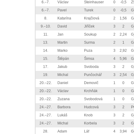
6.–7.
Václav
Steinhauser
0
-0,5
Z
6.–7.
Pavel
Turek
0
-0,5
G
8.
Katarína
Krajčiová
2
1,56
G
9.–10.
David
Jiříček
3
2
G
11.
Jan
Soukup
2
2,24
G
13.
Martin
Surma
2
1
G
14.
Marko
Puza
3
2,92
G
15.
Štěpán
Šimsa
4
5,96
G
17.
Jakub
Svoboda
3
2
G
19.
Michal
Punčochář
3
2,54
G
20.–22.
Daniel
Demovič
1
0
G
20.–22.
Václav
Krchňák
1
0
G
20.–22.
Zuzana
Svobodová
1
0
G
24.–27.
Barbora
Hudcová
3
2
P
24.–27.
Lukáš
Knob
3
2
G
24.–27.
Michal
Korbela
3
2
G
28.
Adam
Láf
4
3,94
G