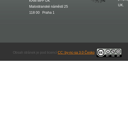
KAM MFF UK
UK.
Malostranské náměstí 25
118 00 Praha 1
Obsah stránek je pod licencí
CC: by-nc-sa 3.0 Česko