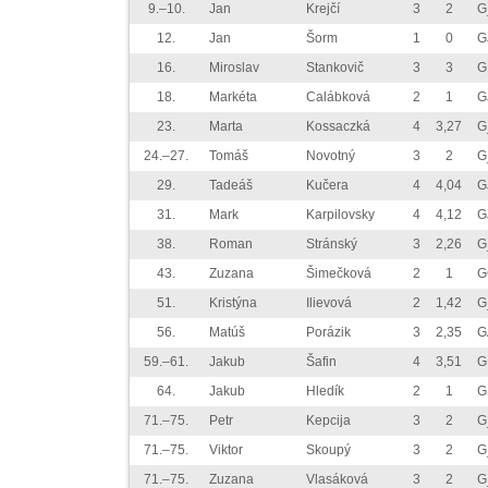
9.–10.
Jan
Krejčí
3
2
G
12.
Jan
Šorm
1
0
G
16.
Miroslav
Stankovič
3
3
G
18.
Markéta
Calábková
2
1
G
23.
Marta
Kossaczká
4
3,27
G
24.–27.
Tomáš
Novotný
3
2
G
29.
Tadeáš
Kučera
4
4,04
G
31.
Mark
Karpilovsky
4
4,12
G
38.
Roman
Stránský
3
2,26
G
43.
Zuzana
Šimečková
2
1
G
51.
Kristýna
Ilievová
2
1,42
G
56.
Matúš
Porázik
3
2,35
G
59.–61.
Jakub
Šafin
4
3,51
G
64.
Jakub
Hledík
2
1
G
71.–75.
Petr
Kepcija
3
2
G
71.–75.
Viktor
Skoupý
3
2
G
71.–75.
Zuzana
Vlasáková
3
2
G