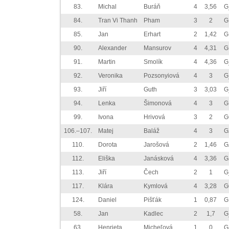
83.
Michal
Buráň
4
3,56
G
84.
Tran Vi Thanh
Pham
3
2
G
85.
Jan
Erhart
2
1,42
G
90.
Alexander
Mansurov
4
4,31
G
91.
Martin
Smolík
4
4,36
G
92.
Veronika
Pozsonyiová
4
3
G
93.
Jiří
Guth
3
3,03
G
94.
Lenka
Šimonová
4
3
G
99.
Ivona
Hrivová
3
2
G
106.–107.
Matej
Baláž
4
3
G
110.
Dorota
Jarošová
2
1,46
G
112.
Eliška
Janásková
4
3,36
G
113.
Jiří
Čech
2
1
G
117.
Klára
Kymlová
4
3,28
G
124.
Daniel
Pišťák
1
0,87
G
58.
Jan
Kadlec
2
1,7
G
63.
Henrieta
Micheľová
1
0
G