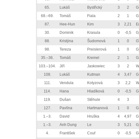
65.
Lukáš
Bystřický
3
2
G
68.–69.
Tomáš
Fiala
2
1
G
87.
Hee-Hun
Kim
3
2,21
E
30.
Dominik
Krasula
0
-0,5
G
88.
Kristýna
Šudomová
1
0
G
98.
Tereza
Preislerová
1
0
G
35.–36.
Tomáš
Kremel
2
1
G
103.–104.
Jiří
Jaskowiec
3
2
W
108.
Lukáš
Kutman
4
3,47
G
111.
Vendula
Kotyzová
3
2,2
W
114.
Hana
Hladíková
0
-0,5
G
119.
Dušan
Stěhule
4
3
127.
Pavlína
Hartmanová
1
0
G
1.–3.
David
Hruška
4
4,97
G
1.–3.
Anh Dung
Le
3
5,21
G
4.
František
Couf
0
-0,5
G