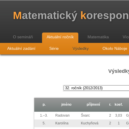
M
atematický
k
orespo
O semináři
Aktuální ročník
Matematika
Víc
Aktuální zadání
Série
Výsledky
Okolo Náboje
Výsledky
p.
jméno
příjmení
r.
koef.
1.–3.
Radovan
Švarc
2
3,03
G
5.
Karolína
Kuchyňová
2
1
G