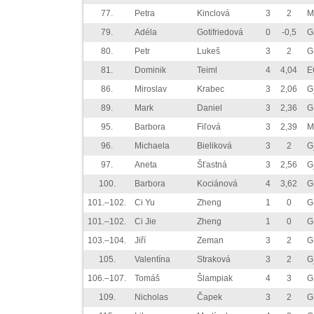
77.
Petra
Kinclová
3
2
M
79.
Adéla
Gotifriedová
0
-0,5
G
80.
Petr
Lukeš
3
2
G
81.
Dominik
Teiml
4
4,04
E
86.
Miroslav
Krabec
3
2,06
G
89.
Mark
Daniel
3
2,36
G
95.
Barbora
Fiľová
3
2,39
M
96.
Michaela
Bieliková
3
2
G
97.
Aneta
Šťastná
3
2,56
G
100.
Barbora
Kociánová
4
3,62
G
101.–102.
Ci Yu
Zheng
1
0
G
101.–102.
Ci Jie
Zheng
1
0
G
103.–104.
Jiří
Zeman
3
2
G
105.
Valentína
Straková
3
2
G
106.–107.
Tomáš
Šlampiak
4
3
G
109.
Nicholas
Čapek
3
2
G