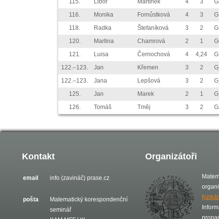
115.
Libor
Martínek
4
3
G
116.
Monika
Fornůstková
4
3
G
118.
Radka
Štefaníková
3
2
G
120.
Martina
Chamrová
2
1
G
121.
Luisa
Černochová
4
4,24
G
122.–123.
Jan
Křemen
3
2
G
122.–123.
Jana
Lepšová
3
2
G
125.
Jan
Marek
2
1
G
126.
Tomáš
Tměj
3
2
G
Kontakt
Organizátoři
Matem
email
info (zavináč) prase.cz
organ
fyziká
pošta
Matematický korespondenční
Inform
seminář
propa