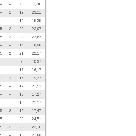
–
–
6
7,78
–
1
19
23,11
–
–
14
16,36
5
2
23
22,97
5
2
23
23,63
–
–
14
18,98
5
2
21
22,17
–
–
7
10,37
–
–
17
16,17
1
2
16
19,37
5
–
19
21,52
–
–
15
17,27
–
–
19
21,17
5
2
19
17,47
5
–
23
24,51
5
2
23
22,16
5
–
18
21,88