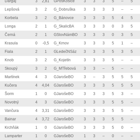
Dargaj
3
2,81
GPošKošice
3
3
3
5
–
5
Lepšová
3
2
G_Dobruška
3
3
3
3
–
–
Korbela
3
2
G_Bánovce
3
3
3
5
4
5
Longa
2
1
G_SkalicBA
3
3
3
0
3
5
Černá
2
1
GSlovNámBO
3
3
3
0
3
5
Krasula
0
-0,5
G_Krnov
3
3
3
5
1
–
Fiala
2
1
GLedečNSáz
3
3
3
5
3
5
Knob
3
2
G_Kojetín
3
3
3
5
–
–
Skoupý
3
2
G_MTřebová
3
3
–
5
–
–
Martínek
4
3
GJarošeBO
3
–
3
5
5
5
Kučera
4
4,04
GJarošeBO
3
3
3
5
5
5
Šorm
1
0
GJarošeBO
3
3
3
5
3
–
Novotný
4
3
GJarošeBO
3
3
3
5
5
–
Vančura
4
3,31
GJarošeBO
3
3
3
5
5
–
Bainar
4
3,72
GJarošeBO
3
3
3
5
5
–
Krchňák
1
0
GJarošeBO
3
3
3
5
0
–
Lamparter
1
0
GJarošeBO
1
3
–
0
–
–