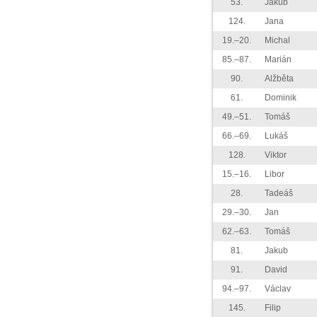
53.
Jakub
124.
Jana
19.–20.
Michal
85.–87.
Marián
90.
Alžběta
61.
Dominik
49.–51.
Tomáš
66.–69.
Lukáš
128.
Viktor
15.–16.
Libor
28.
Tadeáš
29.–30.
Jan
62.–63.
Tomáš
81.
Jakub
91.
David
94.–97.
Václav
145.
Filip