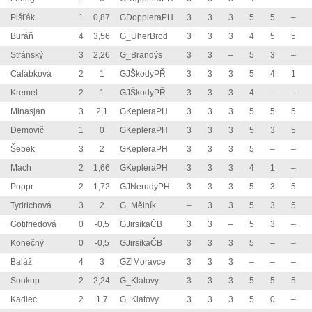
Pišťák
1
0,87
GDoppleraPH
3
3
3
5
5
–
Buráň
4
3,56
G_UherBrod
3
3
3
4
5
5
Stránský
3
2,26
G_Brandýs
3
3
–
5
3
–
Calábková
2
1
GJŠkodyPŘ
3
3
3
5
4
1
Kremel
2
1
GJŠkodyPŘ
3
3
3
4
–
–
Minasjan
3
2,1
GKepleraPH
3
3
3
5
5
5
Demovič
1
0
GKepleraPH
3
3
3
5
3
5
Šebek
3
2
GKepleraPH
3
3
3
5
–
–
Mach
2
1,66
GKepleraPH
3
3
3
4
1
–
Poppr
2
1,72
GJNerudyPH
3
3
3
5
3
5
Tydrichová
3
2
G_Mělník
–
3
3
5
3
5
Gotifriedová
0
-0,5
GJirsíkaČB
3
3
–
5
3
–
Konečný
0
-0,5
GJirsíkaČB
3
3
3
5
–
–
Baláž
4
3
GZlMoravce
3
3
3
–
–
–
Soukup
2
2,24
G_Klatovy
3
3
3
5
5
5
Kadlec
2
1,7
G_Klatovy
3
3
3
5
0
–