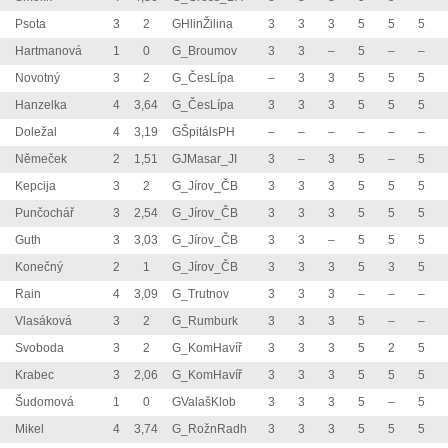
Psota
3
2
GHlinŽilina
3
3
3
5
5
5
Hartmanová
1
0
G_Broumov
3
3
–
5
–
–
Novotný
3
2
G_ČesLípa
–
3
3
5
5
5
Hanzelka
4
3,64
G_ČesLípa
3
3
3
5
5
5
Doležal
4
3,19
GŠpitálsPH
–
–
–
–
–
–
Němeček
2
1,51
GJMasar_JI
3
–
3
5
–
5
Kepcija
3
2
G_Jírov_ČB
3
3
3
5
5
5
Punčochář
3
2,54
G_Jírov_ČB
3
3
3
5
5
5
Guth
3
3,03
G_Jírov_ČB
3
3
–
5
5
5
Konečný
2
1
G_Jírov_ČB
3
3
3
5
3
5
Rain
4
3,09
G_Trutnov
3
3
3
–
–
–
Vlasáková
3
2
G_Rumburk
3
3
3
5
–
–
Svoboda
3
2
G_KomHavíř
3
3
3
5
2
5
Krabec
3
2,06
G_KomHavíř
3
3
3
5
5
5
Šudomová
1
0
GValašKlob
3
3
3
5
–
5
Mikel
4
3,74
G_RožnRadh
3
3
3
5
5
5