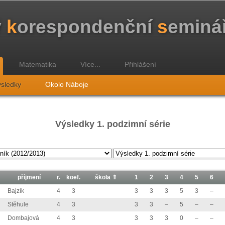
ý
k
orespondenční
s
eminá
Matematika
Více...
Přihlášení
sledky
Okolo Náboje
Výsledky 1. podzimní série
příjmení
r.
koef.
škola ⇑
1
2
3
4
5
6
Bajzík
4
3
3
3
3
5
3
–
Stěhule
4
3
3
3
–
5
–
–
Dombajová
4
3
3
3
3
0
–
–