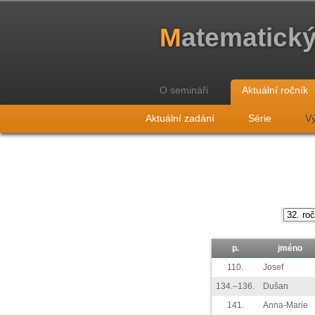
M
atematick
O semináři
Aktuální ročník
Aktuální zadání
Série
Vý
p.
jméno
110.
Josef
134.–136.
Dušan
141.
Anna-Marie