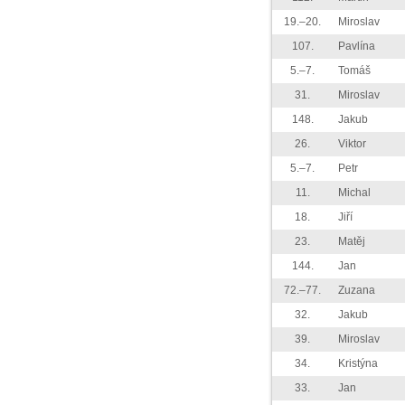
19.–20.
Miroslav
107.
Pavlína
5.–7.
Tomáš
31.
Miroslav
148.
Jakub
26.
Viktor
5.–7.
Petr
11.
Michal
18.
Jiří
23.
Matěj
144.
Jan
72.–77.
Zuzana
32.
Jakub
39.
Miroslav
34.
Kristýna
33.
Jan