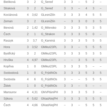
Bieliková
3
2
G_Sereď
3
3
–
5
2
–
Straková
3
2
G_Sereď
3
3
–
4
3
–
Kociánová
4
3,62
GLesníZlín
3
3
3
4
5
5
Zeman
3
2
GLesníZlín
–
3
3
0
3
5
Ilievová
2
1,42
G_Milevsko
3
3
3
5
3
5
Čech
2
1
G_Strakon
3
3
3
5
0
–
Raszyk
3
3,7
G_Karviná
3
3
3
5
5
5
Hora
3
3,52
GMikul23PL
3
3
–
5
5
5
Bystřický
3
2
GMikul23PL
3
3
3
5
3
5
Hruška
4
4,97
GMikul23PL
–
–
3
5
5
5
Kopřiva
1
0
GMikul23PL
3
3
3
5
–
–
Svobodová
1
0
G_FrýdlNOs
3
3
3
5
3
5
Svoboda
4
6
G_FrýdlNOs
3
–
–
5
5
5
Žídek
1
0
G_FrýdlNOs
3
3
–
5
–
–
Mansurov
4
4,31
GNVPlániPH
3
3
3
5
3
–
Sýkora
4
5,62
GNadAlejPH
3
3
3
5
5
5
Čech
4
4,66
GNadAlejPH
–
3
–
5
5
5