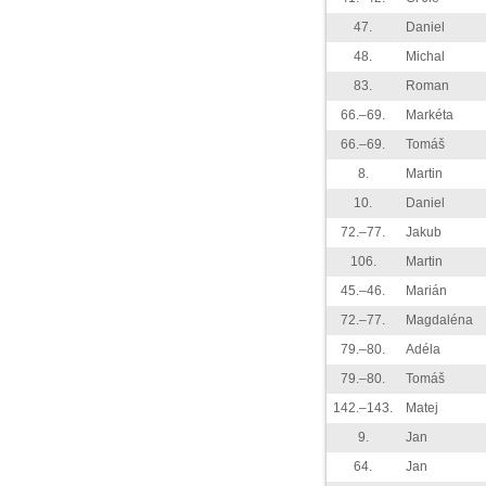
47.
Daniel
48.
Michal
83.
Roman
66.–69.
Markéta
66.–69.
Tomáš
8.
Martin
10.
Daniel
72.–77.
Jakub
106.
Martin
45.–46.
Marián
72.–77.
Magdaléna
79.–80.
Adéla
79.–80.
Tomáš
142.–143.
Matej
9.
Jan
64.
Jan