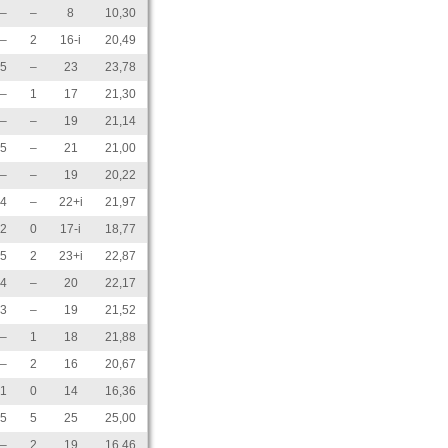
–
–
8
10,30
–
2
16-i
20,49
5
–
23
23,78
–
1
17
21,30
–
–
19
21,14
5
–
21
21,00
–
–
19
20,22
4
–
22+i
21,97
2
0
17-i
18,77
5
2
23+i
22,87
4
–
20
22,17
3
–
19
21,52
–
1
18
21,88
–
2
16
20,67
1
0
14
16,36
5
5
25
25,00
–
2
19
16,46