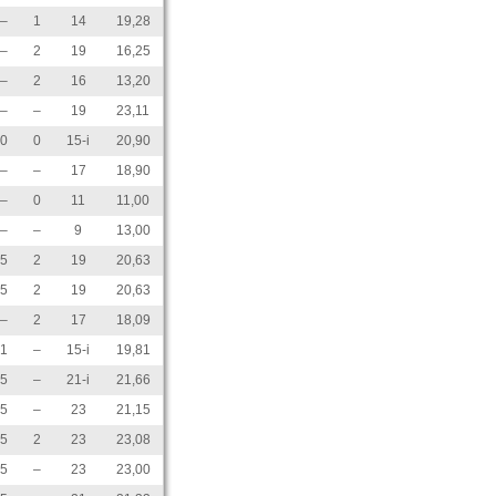
–
1
14
19,28
–
2
19
16,25
–
2
16
13,20
–
–
19
23,11
0
0
15-i
20,90
–
–
17
18,90
–
0
11
11,00
–
–
9
13,00
5
2
19
20,63
5
2
19
20,63
–
2
17
18,09
1
–
15-i
19,81
5
–
21-i
21,66
5
–
23
21,15
5
2
23
23,08
5
–
23
23,00