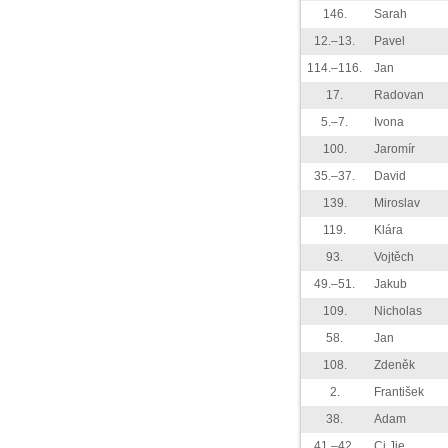
146.
Sarah
12.–13.
Pavel
114.–116.
Jan
17.
Radovan
5.–7.
Ivona
100.
Jaromír
35.–37.
David
139.
Miroslav
119.
Klára
93.
Vojtěch
49.–51.
Jakub
109.
Nicholas
58.
Jan
108.
Zdeněk
2.
František
38.
Adam
41.–42.
Ci Jie