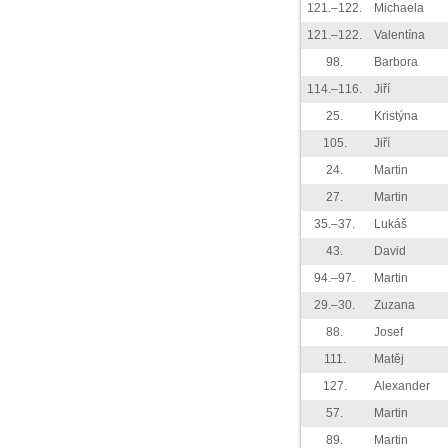
121.–122.
Michaela
121.–122.
Valentína
98.
Barbora
114.–116.
Jiří
25.
Kristýna
105.
Jiří
24.
Martin
27.
Martin
35.–37.
Lukáš
43.
David
94.–97.
Martin
29.–30.
Zuzana
88.
Josef
111.
Matěj
127.
Alexander
57.
Martin
89.
Martin