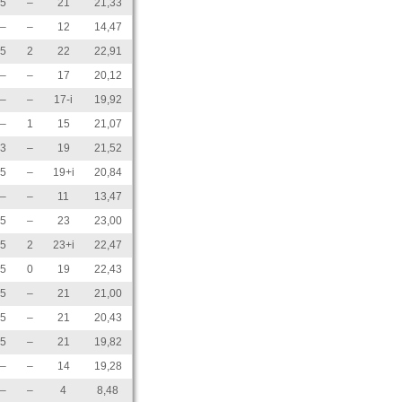
5
–
21
21,33
–
–
12
14,47
5
2
22
22,91
–
–
17
20,12
–
–
17-i
19,92
–
1
15
21,07
3
–
19
21,52
5
–
19+i
20,84
–
–
11
13,47
5
–
23
23,00
5
2
23+i
22,47
5
0
19
22,43
5
–
21
21,00
5
–
21
20,43
5
–
21
19,82
–
–
14
19,28
–
–
4
8,48