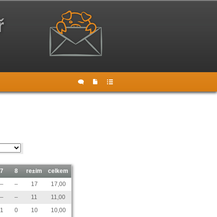
ř
7
8
re±im
celkem
–
–
17
17,00
–
–
11
11,00
1
0
10
10,00