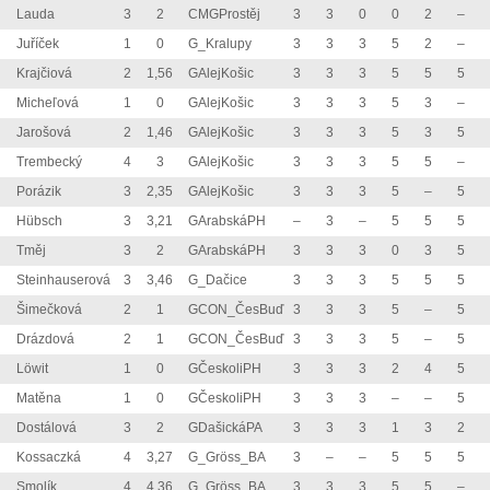
Lauda
3
2
CMGProstěj
3
3
0
0
2
–
Juříček
1
0
G_Kralupy
3
3
3
5
2
–
Krajčiová
2
1,56
GAlejKošic
3
3
3
5
5
5
Micheľová
1
0
GAlejKošic
3
3
3
5
3
–
Jarošová
2
1,46
GAlejKošic
3
3
3
5
3
5
Trembecký
4
3
GAlejKošic
3
3
3
5
5
–
Porázik
3
2,35
GAlejKošic
3
3
3
5
–
5
Hübsch
3
3,21
GArabskáPH
–
3
–
5
5
5
Tměj
3
2
GArabskáPH
3
3
3
0
3
5
Steinhauserová
3
3,46
G_Dačice
3
3
3
5
5
5
Šimečková
2
1
GCON_ČesBuď
3
3
3
5
–
5
Drázdová
2
1
GCON_ČesBuď
3
3
3
5
–
5
Löwit
1
0
GČeskoliPH
3
3
3
2
4
5
Matěna
1
0
GČeskoliPH
3
3
3
–
–
5
Dostálová
3
2
GDašickáPA
3
3
3
1
3
2
Kossaczká
4
3,27
G_Gröss_BA
3
–
–
5
5
5
Smolík
4
4,36
G_Gröss_BA
3
3
3
5
5
–