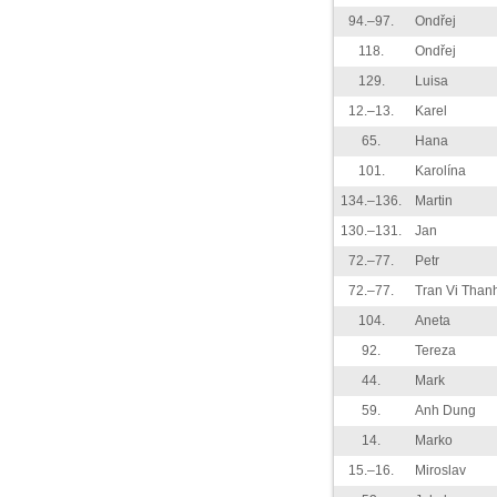
94.–97.
Ondřej
118.
Ondřej
129.
Luisa
12.–13.
Karel
65.
Hana
101.
Karolína
134.–136.
Martin
130.–131.
Jan
72.–77.
Petr
72.–77.
Tran Vi Than
104.
Aneta
92.
Tereza
44.
Mark
59.
Anh Dung
14.
Marko
15.–16.
Miroslav