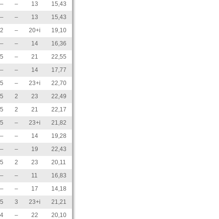
–
–
13
15,43
–
–
13
15,43
2
–
20+i
19,10
–
–
14
16,36
5
–
21
22,55
–
–
14
17,77
5
–
23+i
22,70
5
2
23
22,49
5
2
21
22,17
5
–
23+i
21,82
–
–
14
19,28
–
–
19
22,43
5
2
23
20,11
–
–
11
16,83
–
–
17
14,18
5
3
23+i
21,21
4
–
22
20,10