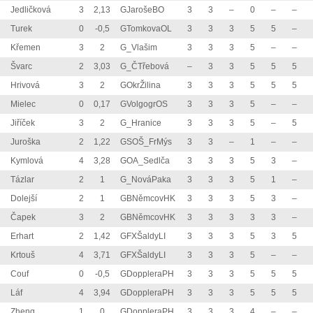
Jedličková
3
2,13
GJarošeBO
3
3
–
0
–
–
Turek
0
-0,5
GTomkovaOL
3
3
3
5
5
–
Křemen
3
2
G_Vlašim
3
3
3
5
–
–
Švarc
2
3,03
G_ČTřebová
–
3
3
5
5
5
Hrivová
3
2
GOkrŽilina
3
3
3
5
5
5
Mielec
0
0,17
GVolgogrOS
3
3
3
5
–
–
Jiříček
3
2
G_Hranice
3
3
3
5
–
5
Juroška
2
1,22
GSOŠ_FrMýs
3
3
–
1
–
–
Kymlová
4
3,28
GOA_Sedlča
3
3
3
5
3
–
Tázlar
2
1
G_NováPaka
3
3
3
5
1
–
Dolejší
2
1
GBNěmcovHK
3
3
3
5
3
–
Čapek
3
2
GBNěmcovHK
3
3
3
3
3
–
Erhart
2
1,42
GFXŠaldyLI
3
3
3
5
3
5
Krtouš
4
3,71
GFXŠaldyLI
3
3
3
5
–
–
Couf
0
-0,5
GDoppleraPH
3
3
3
5
5
5
Láf
4
3,94
GDoppleraPH
3
3
3
5
5
5
Zheng
1
0
GDoppleraPH
3
3
3
4
–
–