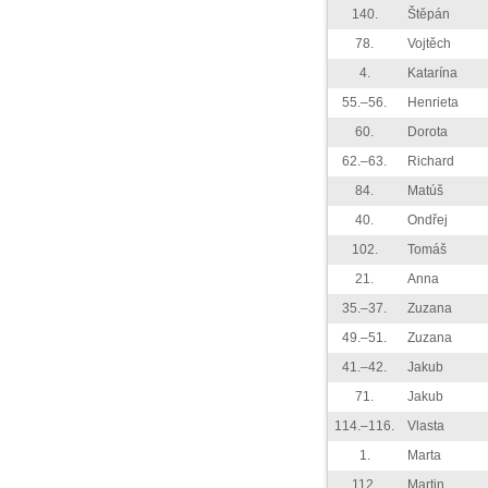
140.
Štěpán
78.
Vojtěch
4.
Katarína
55.–56.
Henrieta
60.
Dorota
62.–63.
Richard
84.
Matúš
40.
Ondřej
102.
Tomáš
21.
Anna
35.–37.
Zuzana
49.–51.
Zuzana
41.–42.
Jakub
71.
Jakub
114.–116.
Vlasta
1.
Marta
112.
Martin