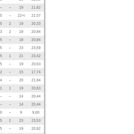
–
–
19
21,62
5
–
22+i
21,57
5
2
19
20,33
3
2
18
20,84
5
–
18
20,84
5
–
23
23,59
5
1
21
23,42
5
–
19
20,63
2
–
15
17,74
4
–
20
21,64
1
1
19
20,63
–
–
14
20,44
–
–
14
20,44
0
–
9
9,00
5
2
23
23,53
5
–
19
20,92