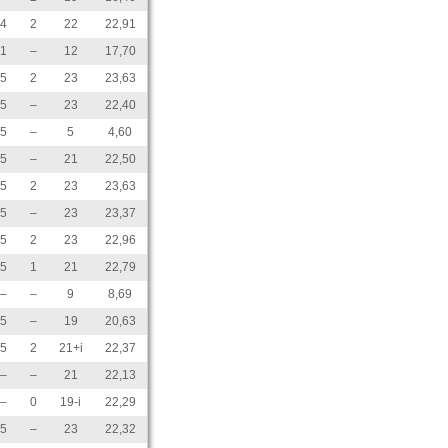
4
2
22
22,91
1
–
12
17,70
5
2
23
23,63
5
–
23
22,40
5
–
5
4,60
5
–
21
22,50
5
2
23
23,63
5
–
23
23,37
5
2
23
22,96
5
1
21
22,79
–
–
9
8,69
5
–
19
20,63
5
2
21+i
22,37
–
–
21
22,13
–
0
19-i
22,29
5
–
23
22,32