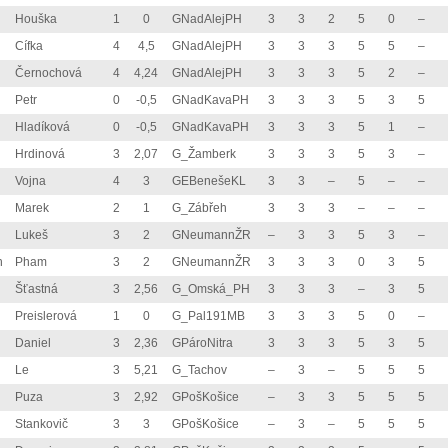
Houška
1
0
GNadAlejPH
3
3
2
5
0
–
Cífka
4
4,5
GNadAlejPH
3
3
3
5
5
–
Černochová
4
4,24
GNadAlejPH
3
3
3
5
2
–
Petr
0
-0,5
GNadKavaPH
3
3
3
5
3
5
Hladíková
0
-0,5
GNadKavaPH
3
3
3
5
1
–
Hrdinová
3
2,07
G_Žamberk
3
3
3
5
3
–
Vojna
4
3
GEBenešeKL
3
3
–
5
–
–
Marek
2
1
G_Zábřeh
3
3
3
–
–
–
Lukeš
3
2
GNeumannŽR
–
3
3
5
3
–
h
Pham
3
2
GNeumannŽR
3
3
3
0
3
5
Šťastná
3
2,56
G_Omská_PH
3
3
3
–
3
5
Preislerová
1
0
G_Pal191MB
3
3
3
5
0
–
Daniel
3
2,36
GPároNitra
3
3
3
5
3
5
Le
3
5,21
G_Tachov
–
3
–
5
5
5
Puza
3
2,92
GPošKošice
–
3
3
5
5
5
Stankovič
3
3
GPošKošice
–
3
–
5
5
5