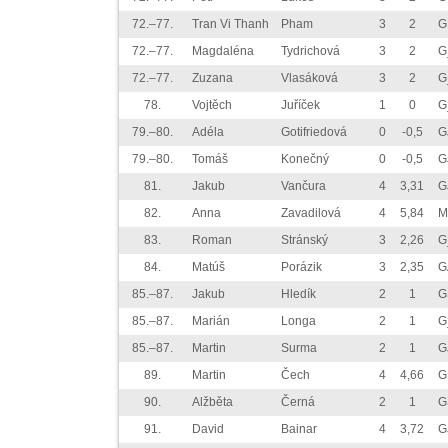
72.–77.
Tran Vi Thanh
Pham
3
2
G
72.–77.
Magdaléna
Tydrichová
3
2
G
72.–77.
Zuzana
Vlasáková
3
2
G
78.
Vojtěch
Juříček
1
0
G
79.–80.
Adéla
Gotifriedová
0
-0,5
G
79.–80.
Tomáš
Konečný
0
-0,5
G
81.
Jakub
Vančura
4
3,31
G
82.
Anna
Zavadilová
4
5,84
M
83.
Roman
Stránský
3
2,26
G
84.
Matúš
Porázik
3
2,35
G
85.–87.
Jakub
Hledík
2
1
G
85.–87.
Marián
Longa
2
1
G
85.–87.
Martin
Surma
2
1
G
89.
Martin
Čech
4
4,66
G
90.
Alžběta
Černá
2
1
G
91.
David
Bainar
4
3,72
G