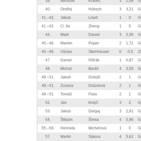
39.
Miroslav
Krabec
3
2,06
G
40.
Ondřej
Hübsch
3
3,21
G
41.–42.
Jakub
Löwit
1
0
G
41.–42.
Ci Jie
Zheng
1
0
G
44.
Mark
Daniel
3
2,36
G
45.–46.
Marián
Poppr
2
1,72
G
45.–46.
Václav
Steinhauser
0
-0,5
Z
47.
Daniel
Pišťák
1
0,87
G
48.
Michal
Buráň
4
3,56
G
49.–51.
Jakub
Dolejší
2
1
G
49.–51.
Zuzana
Drázdová
2
1
G
49.–51.
Tomáš
Fiala
2
1
G
52.
Jan
Krejčí
3
2
G
53.
Jakub
Dargaj
3
2,81
G
54.
Štěpán
Šimsa
4
5,96
G
55.–56.
Henrieta
Micheľová
1
0
G
57.
Martin
Sýkora
4
5,62
G