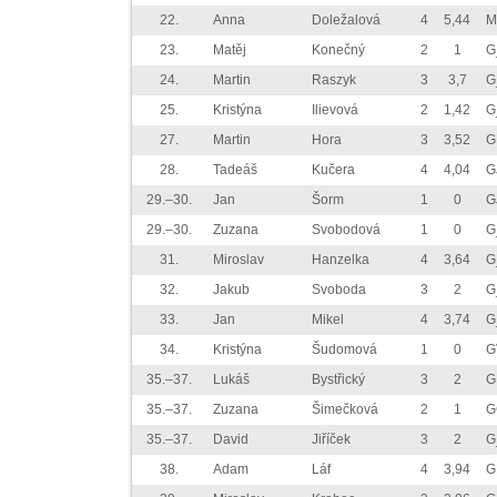
22.
Anna
Doležalová
4
5,44
M
23.
Matěj
Konečný
2
1
G
24.
Martin
Raszyk
3
3,7
G
25.
Kristýna
Ilievová
2
1,42
G
27.
Martin
Hora
3
3,52
G
28.
Tadeáš
Kučera
4
4,04
G
29.–30.
Jan
Šorm
1
0
G
29.–30.
Zuzana
Svobodová
1
0
G
31.
Miroslav
Hanzelka
4
3,64
G
32.
Jakub
Svoboda
3
2
G
33.
Jan
Mikel
4
3,74
G
34.
Kristýna
Šudomová
1
0
G
35.–37.
Lukáš
Bystřický
3
2
G
35.–37.
Zuzana
Šimečková
2
1
G
35.–37.
David
Jiříček
3
2
G
38.
Adam
Láf
4
3,94
G