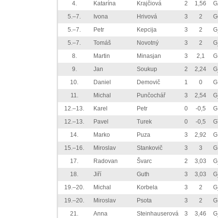
4.
Katarína
Krajčiová
2
1,56
G
5.–7.
Ivona
Hrivová
3
2
G
5.–7.
Petr
Kepcija
3
2
G
5.–7.
Tomáš
Novotný
3
2
G
8.
Martin
Minasjan
3
2,1
G
9.
Jan
Soukup
2
2,24
G
10.
Daniel
Demovič
1
0
G
11.
Michal
Punčochář
3
2,54
G
12.–13.
Karel
Petr
0
-0,5
G
12.–13.
Pavel
Turek
0
-0,5
G
14.
Marko
Puza
3
2,92
G
15.–16.
Miroslav
Stankovič
3
3
G
17.
Radovan
Švarc
2
3,03
G
18.
Jiří
Guth
3
3,03
G
19.–20.
Michal
Korbela
3
2
G
19.–20.
Miroslav
Psota
3
2
G
21.
Anna
Steinhauserová
3
3,46
G