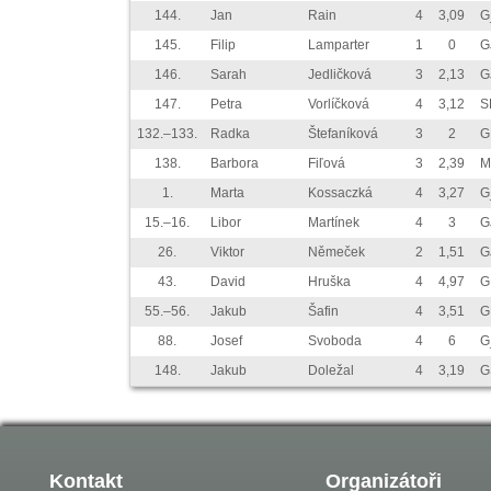
144.
Jan
Rain
4
3,09
G
145.
Filip
Lamparter
1
0
G
146.
Sarah
Jedličková
3
2,13
G
147.
Petra
Vorlíčková
4
3,12
S
132.–133.
Radka
Štefaníková
3
2
G
138.
Barbora
Fiľová
3
2,39
M
1.
Marta
Kossaczká
4
3,27
G
15.–16.
Libor
Martínek
4
3
G
26.
Viktor
Němeček
2
1,51
G
43.
David
Hruška
4
4,97
G
55.–56.
Jakub
Šafin
4
3,51
G
88.
Josef
Svoboda
4
6
G
148.
Jakub
Doležal
4
3,19
G
Kontakt
Organizátoři