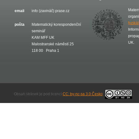
Matem
email
info (zavináč) prase.cz
organ
fyziká
pošta
Matematický korespondenční
Inform
seminář
propa
KAM MFF UK
UK.
Malostranské náměstí 25
118 00 Praha 1
Obsah stránek je pod licencí
CC: by-nc-sa 3.0 Česko