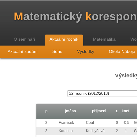
M
atematický
k
orespo
O semináři
Aktuální ročník
Matematika
Víc
Aktuální zadání
Série
Výsledky
Okolo Náboje
Výsledky
p.
jméno
příjmení
r.
koef.
2.
František
Couf
0
-0,5
G
3.
Karolína
Kuchyňová
2
1
G