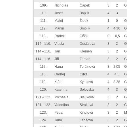
109.
Nicholas
Čapek
3
2
G
110.
Josef
Bajzík
4
3
111.
Matěj
Žídek
1
0
G
112.
Martin
Smolík
4
4,36
G
113.
Radek
Olšák
0
-0,5
G
114.–116.
Vlasta
Dostálová
3
2
G
114.–116.
Jan
Křemen
3
2
G
114.–116.
Jiří
Zeman
3
2
G
117.
Hana
Turčinová
3
2,05
G
118.
Ondřej
Cífka
4
4,5
G
119.
Klára
Kymlová
4
3,28
G
120.
Kateřina
Solovská
4
3
G
121.–122.
Michaela
Bieliková
3
2
G
121.–122.
Valentína
Straková
3
2
G
123.
Petra
Kinclová
3
2
M
124.
Jana
Lepšová
3
2
G