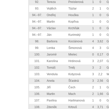
92.
Tereza
Preislerová
1
0
G
93.
Vojtěch
Tázlar
2
1
G
94.–97.
Ondřej
Houška
1
0
G
94.–97.
Martin
Kopřiva
1
0
G
94.–97.
Václav
Krchňák
1
0
G
94.–97.
Ján
Kurimský
1
0
G
98.
Barbora
Kociánová
4
3,62
G
99.
Lenka
Šimonová
4
3
G
100.
Jaromír
Mielec
0
0,17
G
101.
Karolína
Hrdinová
3
2,07
G
102.
Tomáš
Tměj
3
2
G
103.
Vendula
Kotyzová
3
2,2
W
104.
Aneta
Šťastná
3
2,56
G
105.
Jiří
Čech
2
1
G
106.
Martin
Mach
2
1,66
G
107.
Pavlína
Hartmanová
1
0
G
108.
Zdeněk
Krtouš
4
3,71
G