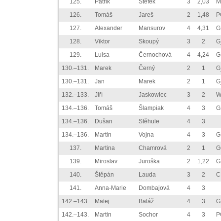
125.
Patrik
Štefek
3
2,03
M
126.
Tomáš
Jareš
2
1,48
P
127.
Alexander
Mansurov
4
4,31
G
128.
Viktor
Skoupý
3
2
G
129.
Luisa
Černochová
4
4,24
G
130.–131.
Marek
Černý
2
1
G
130.–131.
Jan
Marek
2
1
G
132.–133.
Jiří
Jaskowiec
3
2
W
134.–136.
Tomáš
Šlampiak
4
3
G
134.–136.
Dušan
Stěhule
4
3
134.–136.
Martin
Vojna
4
3
G
137.
Martina
Chamrová
2
1
G
139.
Miroslav
Juroška
2
1,22
G
140.
Štěpán
Lauda
3
2
C
141.
Anna-Marie
Dombajová
4
3
142.–143.
Matej
Baláž
4
3
G
142.–143.
Martin
Sochor
4
3
P