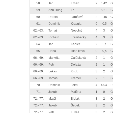
58.
Jan
Erhart
2
1,42
G
59.
Anh Dung
Le
3
5,21
G
60.
Dorota
Jarošová
2
1,46
G
61.
Dominik
Krasula
0
-0,5
G
62.–63.
Tomáš
Novotný
4
3
G
62.–63.
Richard
Trembecký
4
3
G
64.
Jan
Kadlec
2
1,7
G
65.
Hana
Hladíková
0
-0,5
G
66.–69.
Markéta
Calábková
2
1
G
66.–69.
Petr
Doležal
2
1
G
66.–69.
Lukáš
Knob
3
2
G
66.–69.
Tomáš
Kremel
2
1
G
70.
Dominik
Teiml
4
4,04
E
71.
Jakub
Matěna
1
0
G
72.–77.
Matěj
Bidlák
3
2
G
72.–77.
Jakub
Šebek
3
2
G
72.–77.
Petr
Lukeš
3
2
G