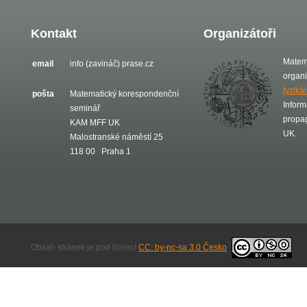
Kontakt
Organizátoři
Matem
email
info (zavináč) prase.cz
organ
fyziká
pošta
Matematický korespondenční
Inform
seminář
propa
KAM MFF UK
UK.
Malostranské náměstí 25
118 00 Praha 1
Obsah stránek je pod licencí
CC: by-nc-sa 3.0 Česko