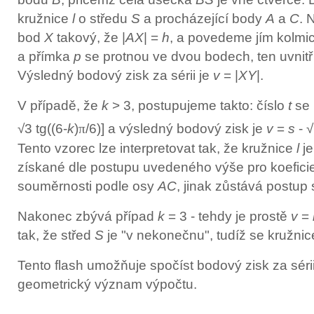
kružnice
l
o středu
S
a procházející body
A
a
C
. 
bod
X
takový, že |
AX
| =
h
, a povedeme jím kolmi
a přímka
p
se protnou ve dvou bodech, ten uvnit
Výsledný bodový zisk za sérii je
v
= |
XY
|.
V případě, že
k
> 3, postupujeme takto: číslo
t
se 
√3 tg((6-
k
)
π
/6)] a výsledný bodový zisk je
v
=
s
- √
Tento vzorec lze interpretovat tak, že kružnice
l
je
získané dle postupu uvedeného výše pro koeficie
souměrnosti podle osy
AC
, jinak zůstává postup 
Nakonec zbývá případ
k
= 3 - tehdy je prostě
v
=
tak, že střed
S
je "v nekonečnu", tudíž se kružni
Tento flash umožňuje spočíst bodový zisk za séri
geometrický význam výpočtu.