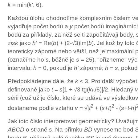
k
= min(
k'
, 6).
Každou úlohu ohodnotíme komplexním číslem ve 
vyjadřuje počet bodů a
y
počet bodů imaginárníc
bodů za příklady, za něž se ti započítávají body
zisk
jako
h'
= Re(
b
) + (2-√3)Im(
b
). Jelikož by toto
teoreticky záporné nebo větší, než je maximální p
(označíme ho
s
, běžně je
s
= 25), "ořízneme" výc
intervalu:
h
= 0, pokud je
h'
záporné;
h
=
s
, pokud
Předpokládejme dále, že
k
< 3. Pro další výpoče
definované jako
t
=
s
[1 + √3 tg(
k
π
/6)]/2. Hledaný
v
sérii (což už je číslo, které se udává ve výsledkov
2
2
dostaneme podle vztahu
v
= √[
t
+ (
s
+
t
)
- (
s
+
t
-
h
)
Jak toto číslo interpretovat geometricky? Uvažuj
ABCD
o straně
s
. Na přímku
BD
vyneseme bod
bodu
B
, přičemž celá úsečka
BS
je vně čtverce. 