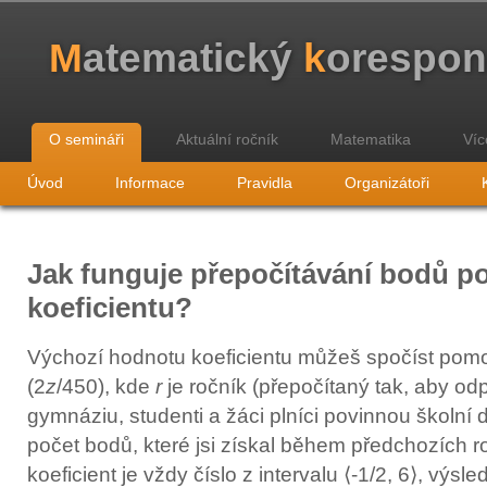
M
atematický
k
orespo
O semináři
Aktuální ročník
Matematika
Víc
Úvod
Informace
Pravidla
Organizátoři
Jak funguje přepočítávání bodů p
koeficientu?
Výchozí hodnotu koeficientu můžeš spočíst pom
(2
z
/450), kde
r
je ročník (přepočítaný tak, aby od
gymnáziu, studenti a žáci plníci povinnou školní
počet bodů, které jsi získal během předchozích r
koeficient je vždy číslo z intervalu ⟨-1/2, 6⟩, výsl