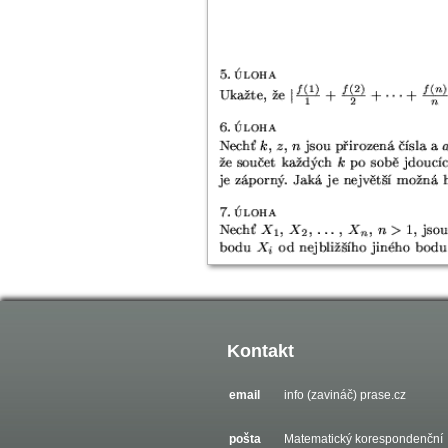
Kontakt
email
info (zavináč) prase.cz
pošta
Matematický korespondenční