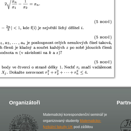
Organizátoři
Partn
Matematický korespondenční seminář je
organizovaný studenty
Matematicko-
fyzikální fakulty UK
pod záštitou