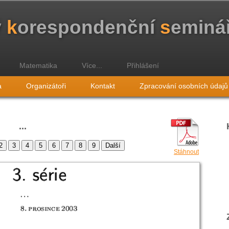
ý
k
orespondenční
s
eminá
Matematika
Více...
Přihlášení
a
Organizátoři
Kontakt
Zpracování osobních údajů
...
Stáhnout