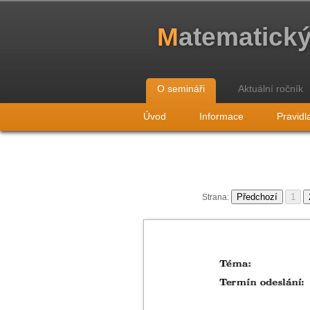
M
atematick
O semináři
Aktuální ročník
Úvod
Informace
Pravidl
Strana: