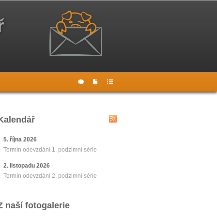
ř
Kalendář
5. října 2026
Termín odevzdání 1. podzimní série
2. listopadu 2026
Termín odevzdání 2. podzimní série
Z naší fotogalerie