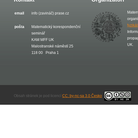
Matem
email
info (zavináč) prase.cz
organ
fyziká
pošta
Matematický korespondenční
Inform
seminář
propa
KAM MFF UK
UK.
Malostranské náměstí 25
118 00 Praha 1
Obsah stránek je pod licencí
CC: by-nc-sa 3.0 Česko