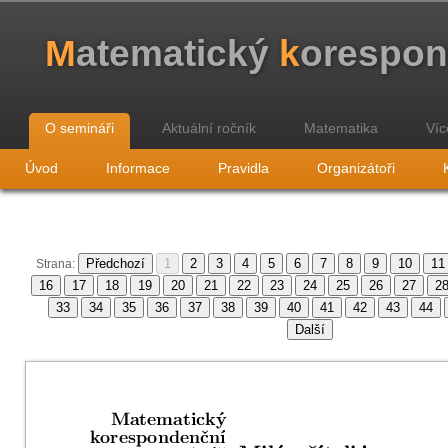
M
atematický
k
orespo
O semináři
Aktuální ročník
Matematika
Víc
Úvod
Informace
Pravidla
Organizátoři
Strana: