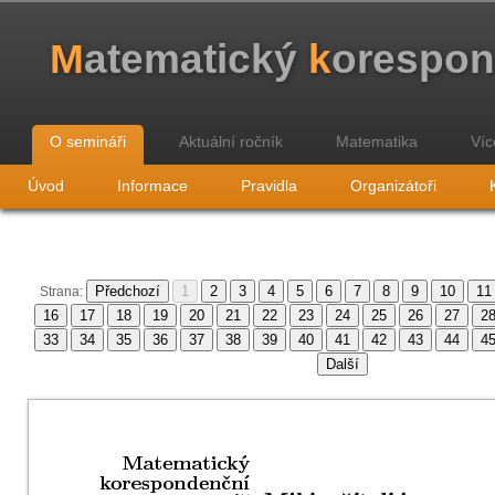
M
atematický
k
orespo
O semináři
Aktuální ročník
Matematika
Víc
Úvod
Informace
Pravidla
Organizátoři
Strana: