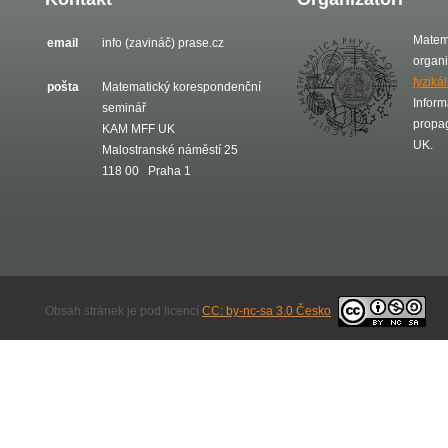
Matem
email
info (zavináč) prase.cz
organ
fyziká
pošta
Matematický korespondenční
Inform
seminář
propa
KAM MFF UK
UK.
Malostranské náměstí 25
118 00 Praha 1
Obsah stránek je pod licencí
CC: by-nc-sa 3.0 Česko