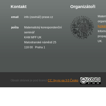
Kontakt
Organizátoři
Matem
email
info (zavináč) prase.cz
organ
fyziká
pošta
Matematický korespondenční
Inform
seminář
propa
KAM MFF UK
UK.
Malostranské náměstí 25
118 00 Praha 1
Obsah stránek je pod licencí
CC: by-nc-sa 3.0 Česko