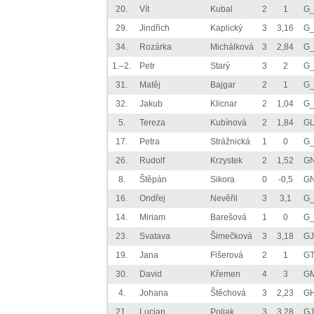
20.
Vít
Kubal
2
1
G_
29.
Jindřich
Kaplický
3
3,16
G_
34.
Rozárka
Michálková
3
2,84
G_
1.–2.
Petr
Starý
3
2
G_
31.
Matěj
Bajgar
2
1
G_
32.
Jakub
Klicnar
2
1,04
G_
5.
Tereza
Kubínová
2
1,84
GL
17.
Petra
Strážnická
1
0
G_
26.
Rudolf
Krzystek
2
1,52
GN
8.
Štěpán
Sikora
0
-0,5
GN
16.
Ondřej
Nevěřil
3
3,1
G_
14.
Miriam
Barešová
1
0
G_
23.
Svatava
Šimečková
3
3,18
GJ
19.
Jana
Fišerová
2
1
GT
30.
David
Křemen
4
3
G
4.
Johana
Štěchová
3
2,23
GH
21.
Lucian
Poljak
3
3,28
GJ