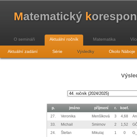
M
atematický
k
orespo
O semináři
Aktuální ročník
Matematika
Víc
Aktuální zadání
Série
Výsledky
Okolo Náboje
Výsled
p.
jméno
příjmení
r.
koef.
27.
Veronika
Menšíková
3
4,68
Ar
33.
Michail
Smirnov
2
1,52
GČ
24.
Štefan
Mikulaj
1
0
G_