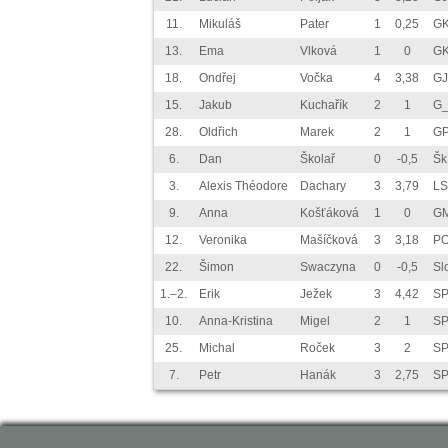
11.
Mikuláš
Pater
1
0,25
GK
13.
Ema
Vlková
1
0
GK
18.
Ondřej
Vočka
4
3,38
GJ
15.
Jakub
Kuchařík
2
1
G_
28.
Oldřich
Marek
2
1
GP
6.
Dan
Školař
0
-0,5
Šk
3.
Alexis Théodore
Dachary
3
3,79
LS
9.
Anna
Košťáková
1
0
G
12.
Veronika
Mašíčková
3
3,18
P
22.
Šimon
Swaczyna
0
-0,5
Sl
1.–2.
Erik
Ježek
3
4,42
SP
10.
Anna-Kristina
Migel
2
1
SP
25.
Michal
Roček
3
2
SP
7.
Petr
Hanák
3
2,75
SP