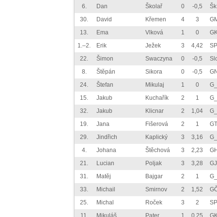
6.
Dan
Školař
0
-0,5
Šk
30.
David
Křemen
4
3
G
13.
Ema
Vlková
1
0
GK
1.–2.
Erik
Ježek
3
4,42
SP
22.
Šimon
Swaczyna
0
-0,5
Sl
8.
Štěpán
Sikora
0
-0,5
GN
24.
Štefan
Mikulaj
1
0
G_
15.
Jakub
Kuchařík
2
1
G_
32.
Jakub
Klicnar
2
1,04
G_
19.
Jana
Fišerová
2
1
GT
29.
Jindřich
Kaplický
3
3,16
G_
4.
Johana
Štěchová
3
2,23
GH
21.
Lucian
Poljak
3
3,28
GJ
31.
Matěj
Bajgar
2
1
G_
33.
Michail
Smirnov
2
1,52
GČ
25.
Michal
Roček
3
2
SP
11.
Mikuláš
Pater
1
0,25
GK