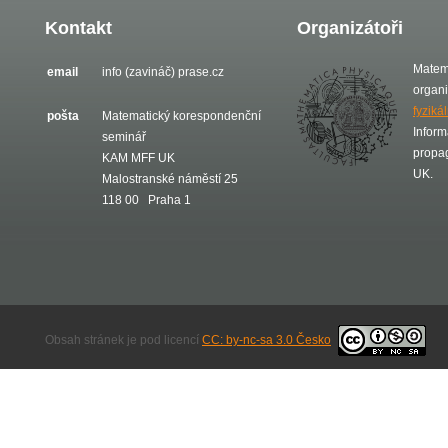
Kontakt
Organizátoři
Matem
email
info (zavináč) prase.cz
organ
fyziká
pošta
Matematický korespondenční
Inform
seminář
propa
KAM MFF UK
UK.
Malostranské náměstí 25
118 00 Praha 1
Obsah stránek je pod licencí
CC: by-nc-sa 3.0 Česko