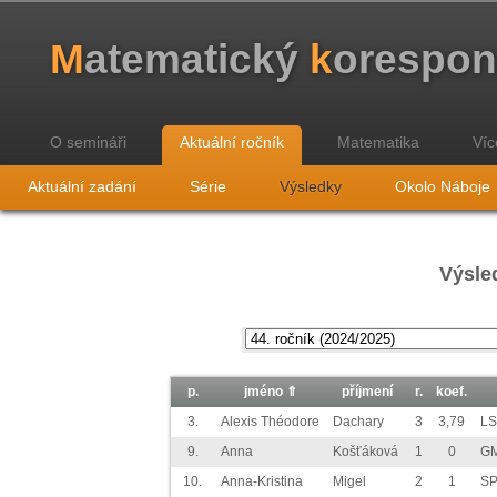
M
atematický
k
orespo
O semináři
Aktuální ročník
Matematika
Víc
Aktuální zadání
Série
Výsledky
Okolo Náboje
Výsled
p.
jméno ⇑
příjmení
r.
koef.
3.
Alexis Théodore
Dachary
3
3,79
LS
9.
Anna
Košťáková
1
0
G
10.
Anna-Kristina
Migel
2
1
SP