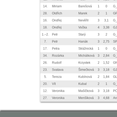
14.
Miriam
Barešová
1
0
G_
28.
Oldřich
Marek
2
1
GP
16.
Ondřej
Nevěřil
3
3,1
G_
18.
Ondřej
Vočka
4
3,38
GJ
1.–2.
Petr
Starý
3
2
G_
7.
Petr
Hanák
3
2,75
SP
17.
Petra
Strážnická
1
0
G_
34.
Rozárka
Michálková
3
2,84
G_
26.
Rudolf
Krzystek
2
1,52
GN
23.
Svatava
Šimečková
3
3,18
GJ
5.
Tereza
Kubínová
2
1,84
GL
20.
Vít
Kubal
2
1
G_
12.
Veronika
Mašíčková
3
3,18
P
27.
Veronika
Menšíková
3
4,68
Ar