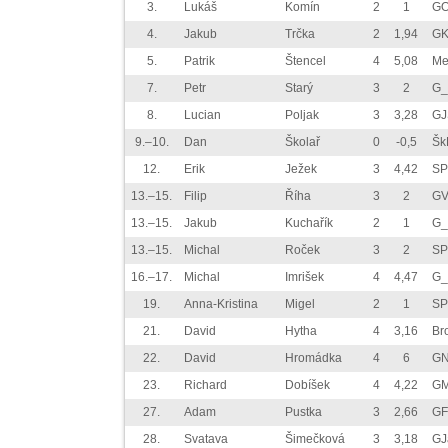
3.
Lukáš
Komín
2
1
GO
4.
Jakub
Trčka
2
1,94
GK
5.
Patrik
Štencel
4
5,08
Me
7.
Petr
Starý
3
2
G_
8.
Lucian
Poljak
3
3,28
GJ
9.–10.
Dan
Školař
0
-0,5
Šk
12.
Erik
Ježek
3
4,42
SP
13.–15.
Filip
Říha
3
2
GV
13.–15.
Jakub
Kuchařík
2
1
G_
13.–15.
Michal
Roček
3
2
SP
16.–17.
Michal
Imrišek
4
4,47
G_
19.
Anna-Kristina
Migel
2
1
SP
21.
David
Hytha
4
3,16
Br
22.
David
Hromádka
4
6
GN
23.
Richard
Dobíšek
4
4,22
GM
27.
Adam
Pustka
3
2,66
GF
28.
Svatava
Šimečková
3
3,18
GJ