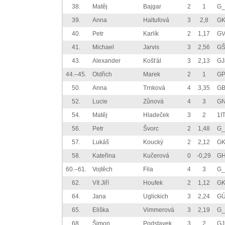
38.
Matěj
Bajgar
2
1
G_
39.
Anna
Haltufová
3
2,8
GK
40.
Petr
Karlík
2
1,17
GV
41.
Michael
Jarvis
3
2,56
GŠ
43.
Alexander
Košťál
3
2,13
GJ
44.–45.
Oldřich
Marek
2
1
GP
50.
Anna
Trnková
4
3,35
GB
52.
Lucie
Zůnová
4
3
GN
54.
Matěj
Hladeček
3
2
1I
56.
Petr
Švorc
2
1,48
G_
57.
Lukáš
Koucký
2
2,12
GK
58.
Kateřina
Kučerová
0
-0,29
GH
60.–61.
Vojtěch
Fila
4
3
G_
62.
Vít Jiří
Houfek
2
1,12
GK
64.
Jana
Uglickich
3
2,24
GÚ
65.
Eliška
Vimmerová
3
2,19
G_
68.
Šimon
Podstavek
3
2
GJ