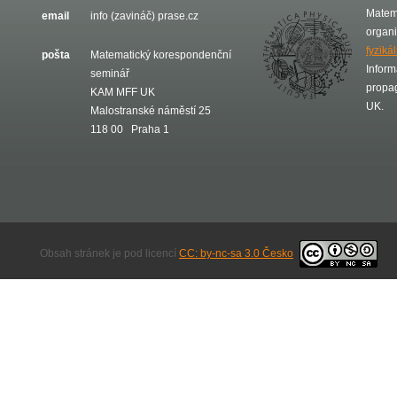
Matem
email
info (zavináč) prase.cz
organ
fyziká
pošta
Matematický korespondenční
Inform
seminář
propa
KAM MFF UK
UK.
Malostranské náměstí 25
118 00 Praha 1
Obsah stránek je pod licencí
CC: by-nc-sa 3.0 Česko