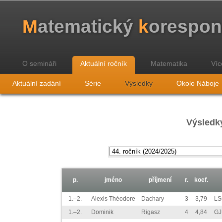
M
atematický
k
orespo
O semináři
Aktuální ročník
Matematika
Víc
Aktuální zadání
Série
Výsledky
Okolo Náboje
Výsledky
p.
jméno
příjmení
r.
koef.
1.–2.
Alexis Théodore
Dachary
3
3,79
LS
1.–2.
Dominik
Rigasz
4
4,84
GJ