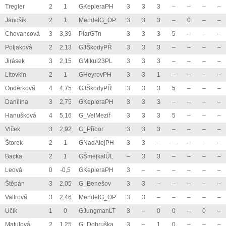
Tregler
2
1
GKepleraPH
3
3
3
–
–
–
–
Janošík
2
1
MendelG_OP
3
3
3
–
0
–
–
Chovancová
3
3,39
PiarGTn
3
3
3
5
–
–
–
Poljaková
2
2,13
GJŠkodyPŘ
3
3
3
–
–
–
–
Jirásek
3
2,15
GMikul23PL
3
3
3
–
–
–
–
Litovkin
2
1
GHeyrovPH
3
3
1
–
–
–
–
Onderková
4
4,75
GJŠkodyPŘ
3
3
3
5
–
–
–
Danilina
3
2,75
GKepleraPH
3
3
3
–
–
–
–
Hanušková
4
5,16
G_VelMeziř
3
3
3
5
–
–
–
Vlček
3
2,92
G_Příbor
3
3
3
–
–
–
–
Štorek
2
1
GNadAlejPH
3
3
–
–
–
–
–
Backa
2
1
GŠmejkalÚL
–
3
3
–
–
–
–
Leová
0
-0,5
GKepleraPH
3
–
–
–
–
–
–
Štěpán
3
2,05
G_Benešov
3
3
–
–
–
–
–
Valtrová
3
2,46
MendelG_OP
3
3
–
–
–
–
–
Učík
1
0
GJungmanLT
3
–
0
0
–
0
–
Matulová
2
1,25
G_Dobruška
3
–
1
0
–
–
–