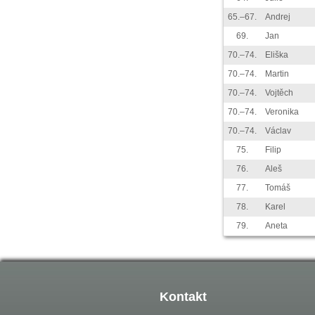
65.–67.
Andrej
69.
Jan
70.–74.
Eliška
70.–74.
Martin
70.–74.
Vojtěch
70.–74.
Veronika
70.–74.
Václav
75.
Filip
76.
Aleš
77.
Tomáš
78.
Karel
79.
Aneta
Kontakt