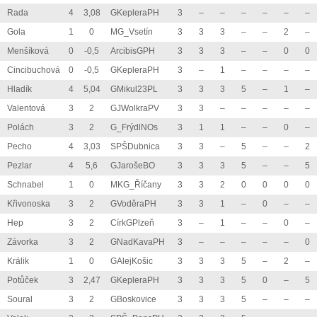
Rada
4
3,08
GKepleraPH
3
–
–
–
–
–
–
Gola
1
0
MG_Vsetín
3
3
3
–
–
2
–
Menšíková
0
-0,5
ArcibisGPH
3
3
3
–
–
0
0
Cincibuchová
0
-0,5
GKepleraPH
3
–
1
–
–
–
–
Hladík
4
5,04
GMikul23PL
3
3
3
5
–
1
–
Valentová
3
2
GJWolkraPV
3
3
–
–
–
–
–
Polách
3
2
G_FrýdlNOs
3
1
1
–
–
0
–
Pecho
4
3,03
SPŠDubnica
3
3
–
5
–
–
2
Pezlar
4
5,6
GJarošeBO
3
3
3
5
–
–
5
Schnabel
1
0
MKG_Říčany
3
3
2
0
0
0
0
Křivonoska
3
2
GVoděraPH
3
3
1
–
0
–
–
Hep
3
2
CírkGPlzeň
3
–
1
–
–
0
–
Závorka
3
2
GNadKavaPH
3
–
–
–
–
–
0
Králik
1
0
GAlejKošic
3
3
3
5
–
2
–
Potůček
3
2,47
GKepleraPH
3
3
3
5
0
–
5
Soural
3
2
GBoskovice
3
3
3
5
–
–
–