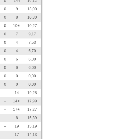
0
14-i
16,12
0
9
13,00
0
8
10,30
0
10+i
10,27
0
7
9,17
0
4
7,53
0
4
6,70
0
6
6,00
0
6
6,00
0
0
0,00
0
0
0,00
–
14
19,28
–
14+i
17,99
–
17+i
17,27
–
8
15,39
–
19
15,19
–
17
14,13