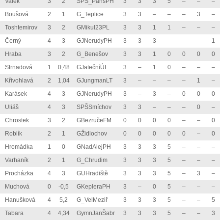
Valek
3
2
SPŠ_PansPH
3
3
3
5
–
–
–
Boušová
2
1
G_Teplice
3
3
–
–
–
3
–
Toshtemirov
3
2
GMikul23PL
3
3
1
1
–
–
–
Černý
4
3
GJNerudyPH
3
3
3
–
–
–
1
Hraba
3
2
G_Benešov
3
3
1
0
0
0
0
Strnadová
1
0,48
GJatečníÚL
3
–
1
0
–
–
–
Křivohlavá
2
1,04
GJungmanLT
3
–
–
–
–
1
–
Karásek
4
3
GJNerudyPH
3
–
3
–
0
0
0
Uliáš
4
3
SPŠSmíchov
3
3
–
–
–
0
–
Chrostek
3
2
GBezručeFM
0
0
0
0
–
–
0
Roblík
2
1
GŽidlochov
0
0
0
0
0
–
0
Hromádka
1
0
GNadAlejPH
3
3
3
5
–
–
–
Varhaník
2
1
G_Chrudim
3
3
3
5
–
–
–
Procházka
4
3
GUHradiště
3
3
3
5
–
3
–
Muchová
0
-0,5
GKepleraPH
3
–
0
5
–
–
–
Hanušková
4
5,2
G_VelMeziř
3
3
3
5
–
–
5
Tabara
4
4,34
GymnJanŠabr
3
3
3
5
–
–
3