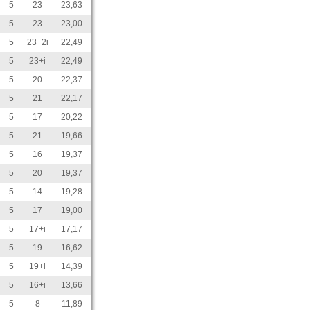
5
23
23,63
5
23
23,00
5
23+2i
22,49
5
23+i
22,49
5
20
22,37
5
21
22,17
5
17
20,22
5
21
19,66
5
16
19,37
5
20
19,37
5
14
19,28
5
17
19,00
5
17+i
17,17
5
19
16,62
5
19+i
14,39
5
16+i
13,66
5
8
11,89