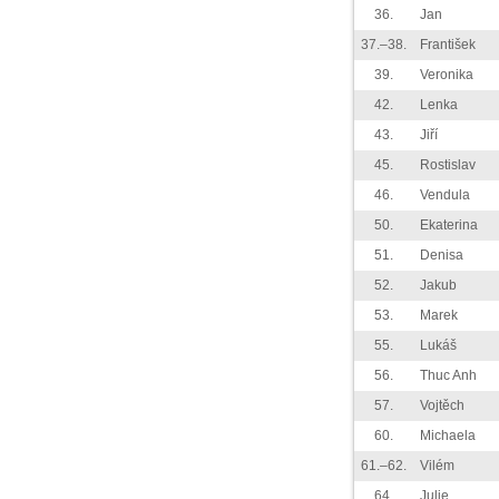
36.
Jan
37.–38.
František
39.
Veronika
42.
Lenka
43.
Jiří
45.
Rostislav
46.
Vendula
50.
Ekaterina
51.
Denisa
52.
Jakub
53.
Marek
55.
Lukáš
56.
Thuc Anh
57.
Vojtěch
60.
Michaela
61.–62.
Vilém
64.
Julie