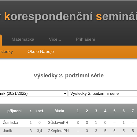
ý
k
orespondenční
s
eminá
Matematika
Více...
Přihlášení
sledky
Okolo Náboje
Výsledky 2. podzimní série
příjmení
r.
koef.
škola
1
2
3
4
5
6
7
Žemlička
1
0
GÚstavníPH
3
3
1
0
–
1
–
Janík
3
3,4
GKepleraPH
–
3
3
5
5
5
5