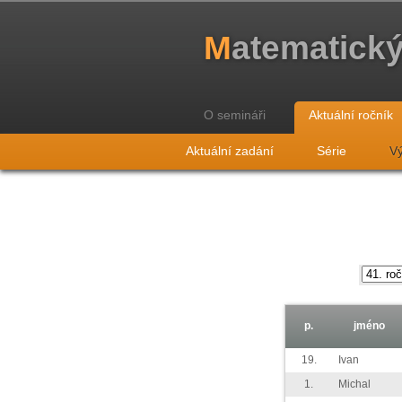
M
atematick
O semináři
Aktuální ročník
Aktuální zadání
Série
Vý
p.
jméno
19.
Ivan
1.
Michal