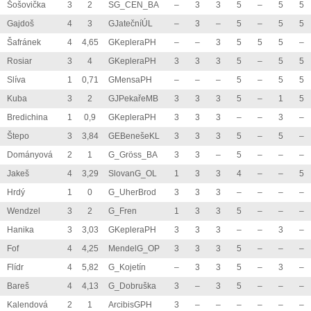
Šošovička
3
2
SG_CEN_BA
–
3
3
5
–
5
5
Gajdoš
4
3
GJatečníÚL
–
3
–
5
–
5
5
Šafránek
4
4,65
GKepleraPH
–
–
3
5
5
5
–
Rosiar
3
4
GKepleraPH
3
3
3
5
–
5
5
Slíva
1
0,71
GMensaPH
–
–
–
5
–
5
5
Kuba
3
2
GJPekařeMB
3
3
3
5
–
1
5
Bredichina
1
0,9
GKepleraPH
3
3
3
–
–
3
–
Štepo
3
3,84
GEBenešeKL
3
3
3
5
–
5
–
Dományová
2
1
G_Gröss_BA
3
3
–
5
–
–
–
Jakeš
4
3,29
SlovanG_OL
1
3
3
4
–
–
5
Hrdý
1
0
G_UherBrod
3
3
3
–
–
–
–
Wendzel
3
2
G_Fren
1
3
3
5
–
–
–
Hanika
3
3,03
GKepleraPH
3
3
3
–
–
3
–
Fof
4
4,25
MendelG_OP
3
3
3
5
–
–
–
Flídr
4
5,82
G_Kojetín
–
3
3
5
–
3
–
Bareš
4
4,13
G_Dobruška
3
–
3
5
–
–
–
Kalendová
2
1
ArcibisGPH
3
–
–
–
–
–
–