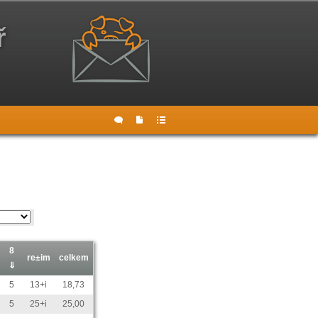
ř
8
re±im
celkem
⇓
5
13+i
18,73
5
25+i
25,00