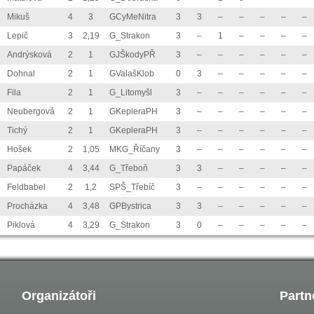
Mikuš
4
3
GCyMeNitra
3
3
–
–
–
–
–
Lepič
3
2,19
G_Strakon
3
–
1
–
–
–
–
Andrýsková
2
1
GJŠkodyPŘ
3
–
–
–
–
–
–
Dohnal
2
1
GValašKlob
0
3
–
–
–
–
–
Fila
2
1
G_Litomyšl
3
–
–
–
–
–
–
Neubergová
2
1
GKepleraPH
3
–
–
–
–
–
–
Tichý
2
1
GKepleraPH
3
–
–
–
–
–
–
Hošek
2
1,05
MKG_Říčany
3
–
–
–
–
–
–
Papáček
4
3,44
G_Třeboň
3
3
–
–
–
–
–
Feldbabel
2
1,2
SPŠ_Třebíč
3
–
–
–
–
–
–
Procházka
4
3,48
GPBystrica
3
3
–
–
–
–
–
Piklová
4
3,29
G_Strakon
3
0
–
–
–
–
–
Organizátoři
Partn