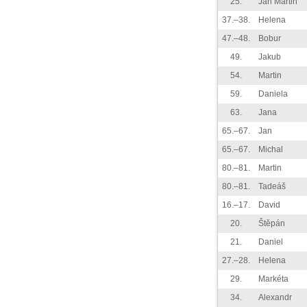
25.
Jan Martin
37.–38.
Helena
47.–48.
Bobur
49.
Jakub
54.
Martin
59.
Daniela
63.
Jana
65.–67.
Jan
65.–67.
Michal
80.–81.
Martin
80.–81.
Tadeáš
16.–17.
David
20.
Štěpán
21.
Daniel
27.–28.
Helena
29.
Markéta
34.
Alexandr