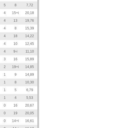
5
8
7,72
4
15+i
20,18
4
13
19,76
4
8
15,39
4
18
14,22
4
10
12,45
4
9-i
11,10
3
16
15,89
2
19+i
14,85
1
9
14,89
1
8
10,30
1
5
6,79
1
4
5,53
0
16
20,67
0
19
20,05
0
14+i
16,61