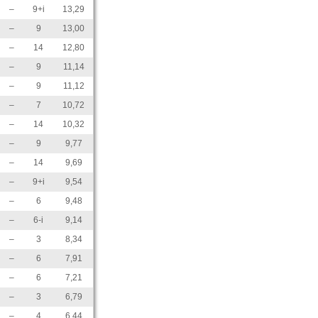
–
9+i
13,29
–
9
13,00
–
14
12,80
–
9
11,14
–
9
11,12
–
7
10,72
–
14
10,32
–
9
9,77
–
14
9,69
–
9+i
9,54
–
6
9,48
–
6-i
9,14
–
3
8,34
–
6
7,91
–
6
7,21
–
3
6,79
–
4
6,44