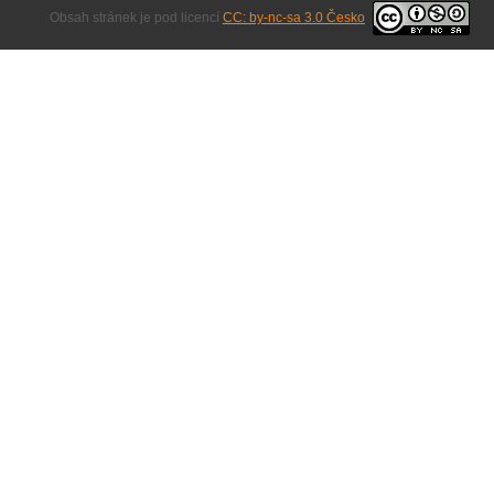
Obsah stránek je pod licencí
CC: by-nc-sa 3.0 Česko