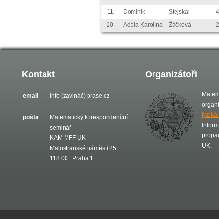
11.
Dominik
Stejskal
4
20.
Adéla Karolína
Žáčková
2
Kontakt
Organizátoři
Matem
email
info (zavináč) prase.cz
organ
fyziká
pošta
Matematický korespondenční
Inform
seminář
propa
KAM MFF UK
UK.
Malostranské náměstí 25
118 00 Praha 1