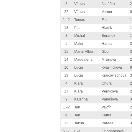
3.
Václav
Janáček
2
22.
Václav
Verner
0
1.–2.
Tomáš
Flídr
1
18.
Petr
Hladík
1
8.
Michal
Beránek
1
5.
Matej
Hanus
3
15.
Martin Albert
Gbúr
3
14.
Magdaléna
Mišinová
2
10.
Lucia
Kvasničková
0
19.
Lucia
Krajčoviechová
3
4.
Klára
Churá
2
17.
Klára
Pernicová
2
9.
Kateřina
Panešová
3
1.–2.
Jan
Vavřín
2
16.
Jan
Kaifer
3
13.
Jakub
Parada
3
6.–7.
Eva
Feldbabelová
1