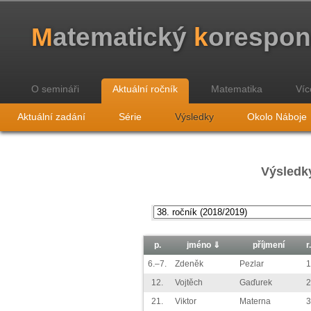
M
atematický
k
orespo
O semináři
Aktuální ročník
Matematika
Víc
Aktuální zadání
Série
Výsledky
Okolo Náboje
Výsledky
p.
jméno ⇓
příjmení
r.
6.–7.
Zdeněk
Pezlar
1
12.
Vojtěch
Gaďurek
2
21.
Viktor
Materna
3