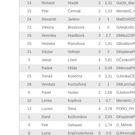
14.
Richard
Hladík
3
2,31
GaOA_Mar
15.
Filip
Čermák
2
1,03
MendelG_
24.
Alexandr
Jankov
2
1
MatičníGO
72.
Viktória
Brezinová
1
0
GAlejKošic
18.
Veronika
Hladíková
3
2,7
GMikul23P
20.
Hedvika
Ranošová
2
1,91
GBudějov
31.
Václav
Volhejn
3
2
GKepleraP
3.
Jakub
Löwit
4
5,81
GČeskoliP
7.
Radek
Olšák
1
0,49
GMensaP
25.
Tomáš
Konečný
3
3,31
GJirsíkaČB
29.
Vendula
Kuchyňová
2
1
GMLercha
6.
Pavel
Hudec
2
1,68
GJarkovPH
10.
Lenka
Kopfová
1
0,7
MendelG_
13.
Lucien
Šíma
4
3,78
PORG_PH
1.
Danil
Koževnikov
2
2,03
GKepleraP
4.
Petr
Gebauer
2
1,74
G_Mělník
8.
Lucia
Krajčoviechová
0
-0,5
GJHronca