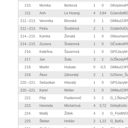
210.
Monika
Berková
1
0
GKepleraP
211.
Anh
Le Hoang
4
3,84
GJarošeB
212.–213.
Veronika
Blovská
2
1
GMikul23P
212.–213.
Petra
Šnoblová
2
1
GJatečníÚ
214.–215.
Kamila
Ženatá
1
0
GNeuman
214.–215.
Zuzana
Šraierová
1
0
GČeskoliP
216.
Kateřina
Šauerová
1
0
GPSJazyk
217.
Jan
Šuta
3
2
GJŠkodyP
218.
Martin
Hubata
0
-0,5
GMikul23P
219.
Ákos
Záhorský
2
1
GJSzon_Š
220.–221.
Sebastian
Hlavatý
1
0
GPSJazyk
220.–221.
Karel
Müller
1
0
GMikul23P
222.
Filip
Pastierovič
3
2
G_ĽŠtúraZ
223.
Henrieta
Micheľová
4
3,72
GAlejKošic
224.
Matěj
Žídek
4
3
G_FrýdlNO
225.
Štefan
Hollán
2
1,22
G_Bytča