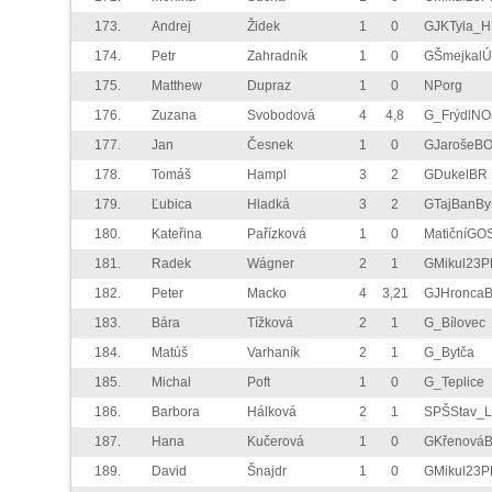
173.
Andrej
Židek
1
0
GJKTyla_H
174.
Petr
Zahradník
1
0
GŠmejkalÚ
175.
Matthew
Dupraz
1
0
NPorg
176.
Zuzana
Svobodová
4
4,8
G_FrýdlNO
177.
Jan
Česnek
1
0
GJarošeB
178.
Tomáš
Hampl
3
2
GDukelBR
179.
Ľubica
Hladká
3
2
GTajBanBy
180.
Kateřina
Pařízková
1
0
MatičníGO
181.
Radek
Wágner
2
1
GMikul23P
182.
Peter
Macko
4
3,21
GJHronca
183.
Bára
Tížková
2
1
G_Bílovec
184.
Matúš
Varhaník
2
1
G_Bytča
185.
Michal
Poft
1
0
G_Teplice
186.
Barbora
Hálková
2
1
SPŠStav_L
187.
Hana
Kučerová
1
0
GKřenová
189.
David
Šnajdr
1
0
GMikul23P