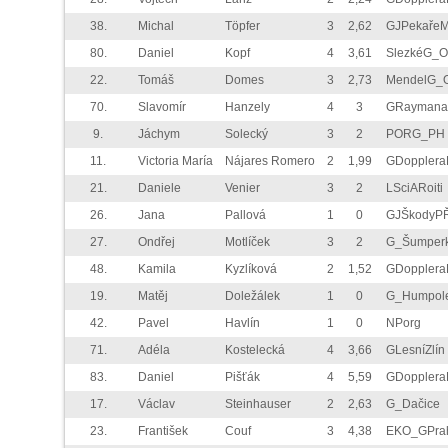
38.
Michal
Töpfer
3
2,62
GJPekaře
80.
Daniel
Kopf
4
3,61
SlezkéG_
22.
Tomáš
Domes
3
2,73
MendelG_
70.
Slavomír
Hanzely
4
3
GRaymana
9.
Jáchym
Solecký
3
2
PORG_PH
11.
Victoria María
Nájares Romero
2
1,99
GDoppler
21.
Daniele
Venier
3
2
LSciARoiti
26.
Jana
Pallová
1
0
GJŠkodyP
27.
Ondřej
Motlíček
3
2
G_Šumper
48.
Kamila
Kyzlíková
2
1,52
GDoppler
19.
Matěj
Doležálek
1
0
G_Humpol
42.
Pavel
Havlín
1
0
NPorg
71.
Adéla
Kostelecká
4
3,66
GLesníZlín
83.
Daniel
Pišťák
4
5,59
GDoppler
17.
Václav
Steinhauser
2
2,63
G_Dačice
23.
František
Couf
3
4,38
EKO_GPra