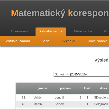
M
atematický
k
orespo
O semináři
Aktuální ročník
Matematika
Víc
Aktuální zadání
Série
Výsledky
Okolo Náboje
Výsled
p.
jméno
příjmení
r.
koef.
škola
33.
Vojtěch
Lengál
2
1
GDoppler
49.
Martin
Spišák
2
1
GAlejKošic