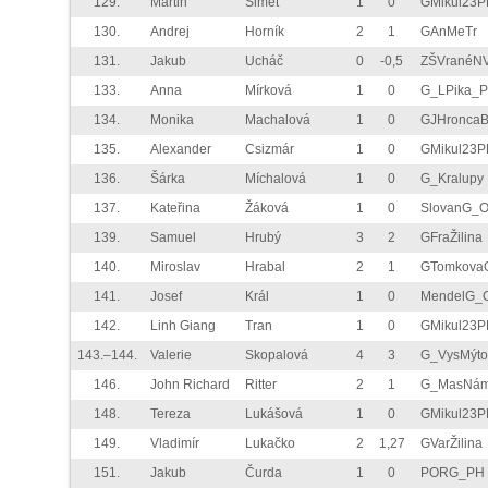
129.
Martin
Simet
1
0
GMikul23P
130.
Andrej
Horník
2
1
GAnMeTr
131.
Jakub
Ucháč
0
-0,5
ZŠVranéNV
133.
Anna
Mírková
1
0
G_LPika_P
134.
Monika
Machalová
1
0
GJHronca
135.
Alexander
Csizmár
1
0
GMikul23P
136.
Šárka
Míchalová
1
0
G_Kralupy
137.
Kateřina
Žáková
1
0
SlovanG_
139.
Samuel
Hrubý
3
2
GFraŽilina
140.
Miroslav
Hrabal
2
1
GTomkova
141.
Josef
Král
1
0
MendelG_
142.
Linh Giang
Tran
1
0
GMikul23P
143.–144.
Valerie
Skopalová
4
3
G_VysMýto
146.
John Richard
Ritter
2
1
G_MasNá
148.
Tereza
Lukášová
1
0
GMikul23P
149.
Vladimír
Lukačko
2
1,27
GVarŽilina
151.
Jakub
Čurda
1
0
PORG_PH