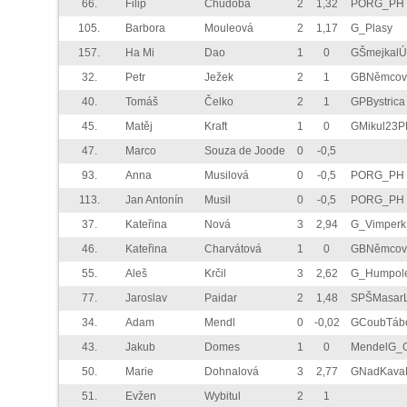
66.
Filip
Chudoba
2
1,32
PORG_PH
105.
Barbora
Mouleová
2
1,17
G_Plasy
157.
Ha Mi
Dao
1
0
GŠmejkalÚ
32.
Petr
Ježek
2
1
GBNěmco
40.
Tomáš
Čelko
2
1
GPBystrica
45.
Matěj
Kraft
1
0
GMikul23P
47.
Marco
Souza de Joode
0
-0,5
93.
Anna
Musilová
0
-0,5
PORG_PH
113.
Jan Antonín
Musil
0
-0,5
PORG_PH
37.
Kateřina
Nová
3
2,94
G_Vimperk
46.
Kateřina
Charvátová
1
0
GBNěmco
55.
Aleš
Krčil
3
2,62
G_Humpol
77.
Jaroslav
Paidar
2
1,48
SPŠMasarL
34.
Adam
Mendl
0
-0,02
GCoubTáb
43.
Jakub
Domes
1
0
MendelG_
50.
Marie
Dohnalová
3
2,77
GNadKava
51.
Evžen
Wybitul
2
1