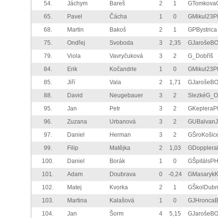
54.
Jáchym
Bareš
2
1
GTomkova
65.
Pavel
Čácha
1
0
GMikul23P
68.
Martin
Bakoš
2
1
GPBystrica
75.
Ondřej
Svoboda
3
2,35
GJarošeB
79.
Viola
Vavryčuková
3
2
G_Dobříš
84.
Erik
Kočandrle
1
0
GMikul23P
85.
Jiří
Vala
2
1,71
GJarošeB
88.
David
Neugebauer
3
2
SlezkéG_
95.
Jan
Petr
3
2
GKepleraP
96.
Zuzana
Urbanová
3
2
GUBalvan
97.
Daniel
Herman
3
2
GŠroKošic
99.
Filip
Matějka
2
1,03
GDoppler
100.
Daniel
Borák
1
0
GŠpitálsP
101.
Adam
Doubrava
0
-0,24
GMasaryk
102.
Matej
Kvorka
2
1
GŠkolDubn
103.
Martina
Kalašová
1
0
GJHronca
104.
Jan
Šorm
4
5,15
GJarošeB