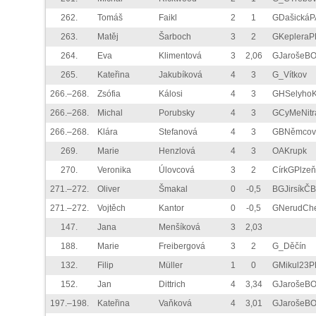
262.
Tomáš
Faikl
2
1
GDašickáP
263.
Matěj
Šarboch
3
2
GKepleraP
264.
Eva
Klimentová
3
2,06
GJarošeB
265.
Kateřina
Jakubíková
4
3
G_Vítkov
266.–268.
Zsófia
Kálosi
4
3
GHSelyho
266.–268.
Michal
Porubsky
4
3
GCyMeNitr
266.–268.
Klára
Stefanová
4
3
GBNěmco
269.
Marie
Henzlová
4
3
OAKrupk
270.
Veronika
Úlovcová
3
2
CírkGPlzeň
271.–272.
Oliver
Šmakal
0
-0,5
BGJirsíkČB
271.–272.
Vojtěch
Kantor
0
-0,5
GNerudCh
147.
Jana
Menšíková
3
2,03
188.
Marie
Freibergová
3
2
G_Děčín
132.
Filip
Müller
1
0
GMikul23P
152.
Jan
Dittrich
4
3,34
GJarošeB
197.–198.
Kateřina
Vaňková
4
3,01
GJarošeB