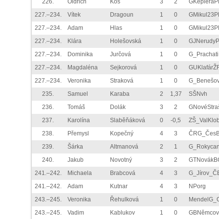
226.
Oldřich
Kos
3
2
GKepleraP
227.–234.
Vítek
Dragoun
1
0
GMikul23P
227.–234.
Adam
Hlas
1
0
GMikul23P
227.–234.
Klára
Holešovská
1
0
GJNerudy
227.–234.
Dominika
Jurčová
1
0
G_Prachati
227.–234.
Magdaléna
Sejkorová
1
0
GUKlafárŽ
227.–234.
Veronika
Straková
1
0
G_Benešo
235.
Samuel
Karaba
2
1,37
SŠNvh
236.
Tomáš
Dolák
3
2
GNovéStra
237.
Karolína
Slaběňáková
0
-0,5
ZŠ_ValKlo
238.
Přemysl
Kopečný
4
3
ČRG_ČesB
239.
Šárka
Altmanová
2
1
G_Rokyca
240.
Jakub
Novotný
3
2
GTNovákB
241.–242.
Michaela
Brabcová
4
3
G_Jírov_Č
241.–242.
Adam
Kutnar
4
3
NPorg
243.–245.
Veronika
Řehulková
1
0
MendelG_
243.–245.
Vadim
Kablukov
1
0
GBNěmco