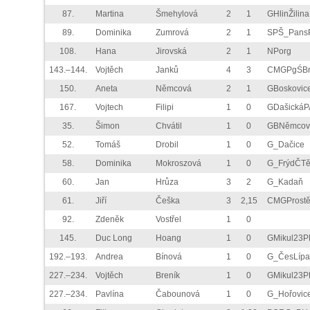
87.
Martina
Šmehylová
2
1
GHlinŽilina
89.
Dominika
Zumrová
2
1
SPŠ_Pans
108.
Hana
Jirovská
2
1
NPorg
143.–144.
Vojtěch
Janků
4
3
CMGPgŚBr
150.
Aneta
Němcová
2
1
GBoskovic
167.
Vojtech
Filipi
1
0
GDašickáP
35.
Šimon
Chvátil
1
0
GBNěmco
52.
Tomáš
Drobil
1
0
G_Dačice
58.
Dominika
Mokroszová
1
0
G_FrýdČTě
60.
Jan
Hrůza
3
2
G_Kadaň
61.
Jiří
Češka
3
2,15
CMGProstě
92.
Zdeněk
Vostřel
1
0
145.
Duc Long
Hoang
1
0
GMikul23P
192.–193.
Andrea
Bínová
1
0
G_ČesLípa
227.–234.
Vojtěch
Breník
1
0
GMikul23P
227.–234.
Pavlína
Čabounová
1
0
G_Hořovic