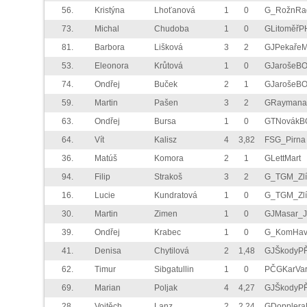
56.
Kristýna
Lhoťanová
1
0
G_RožnRa
73.
Michal
Chudoba
1
0
GLitoměřP
81.
Barbora
Lišková
3
2
GJPekaře
53.
Eleonora
Krůtová
1
0
GJarošeB
74.
Ondřej
Buček
2
1
GJarošeB
59.
Martin
Pašen
3
2
GRaymana
63.
Ondřej
Bursa
1
0
GTNovákB
64.
Vít
Kalisz
4
3,82
FSG_Pirna
36.
Matúš
Komora
2
1
GLettMart
94.
Filip
Strakoš
3
2
G_TGM_Zlí
16.
Lucie
Kundratová
1
0
G_TGM_Zlí
30.
Martin
Zimen
1
0
GJMasar_J
39.
Ondřej
Krabec
1
0
G_KomHav
41.
Denisa
Chytilová
2
1,48
GJŠkodyP
62.
Timur
Sibgatullin
1
0
PČGKarVar
69.
Marian
Poljak
4
4,27
GJŠkodyP
28.
Vojtěch
Lanz
2
2,24
GDoppler