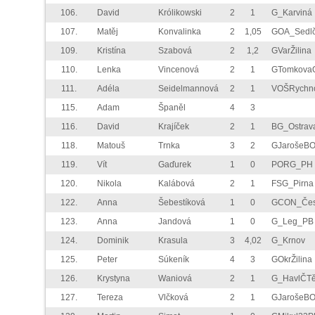
106.
David
Królikowski
2
1
G_Karviná
107.
Matěj
Konvalinka
2
1,05
GOA_Sedl
109.
Kristína
Szabová
2
1,2
GVarŽilina
110.
Lenka
Vincenová
2
1
GTomkova
111.
Adéla
Seidelmannová
2
1
VOŠRychn
115.
Adam
Španěl
4
3
116.
David
Krajíček
2
1
BG_Ostrav
118.
Matouš
Trnka
3
2
GJarošeB
119.
Vít
Gaďurek
1
0
PORG_PH
120.
Nikola
Kalábová
2
1
FSG_Pirna
122.
Anna
Šebestíková
1
0
GCON_Če
123.
Anna
Jandová
1
0
G_Leg_PB
124.
Dominik
Krasula
3
4,02
G_Krnov
125.
Peter
Súkeník
4
3
GOkrŽilina
126.
Krystyna
Waniová
2
1
G_HavlČT
127.
Tereza
Vlčková
2
1
GJarošeB