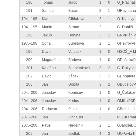
190.
Tomáš
Jurčo
1
0
G_Prachati
191.
Samuel
Baran
2
1
GRaymana
194.–195.
Klára
Cihlářová
2
1
G_Klatovy
194.–195.
Martin
Strnad
2
1
G_Dobříš
196.
Jakub
Horyna
3
2
GNVPláni
197.–198.
Soňa
Burešová
2
1
GHeyrovP
199.
David
Vojáček
1
0
GSOŠ_FrM
200.
Magdaléna
Bártová
1
0
GDašickáP
201.
Kateřina
Škorvánková
3
2
G_Rokyca
202.
David
Žáček
3
2
GDoppler
203.
Jan
Dopita
3
2
GBudějov
204.–206.
Jaroslav
Konečný
1
0
G_Čelákov
204.–206.
Jaroslav
Kortus
1
0
GMikul23P
204.–206.
Radovan
Picek
1
0
GBalbínaH
207.–208.
Jan
Lindauer
2
1
PČGKarVar
207.–208.
Pavel
Nedělník
2
1
GJarošeB
209.
Jan
Sedlák
4
3
GOPavla P