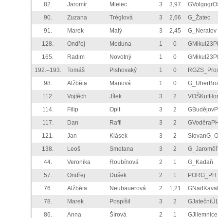
82.
Jaromír
Mielec
3
3,97
GVolgogrO
90.
Zuzana
Tréglová
3
2,66
G_Žatec
91.
Marek
Malý
3
2,45
G_Neratov
128.
Ondřej
Meduna
1
0
GMikul23P
165.
Radim
Novotný
1
0
GMikul23P
192.–193.
Tomáš
Pishovaký
1
0
RGZS_Pros
98.
Alžběta
Manová
1
0
G_UherBro
112.
Vojtěch
Jílek
3
2
VOŠKutHo
114.
Filip
Oplt
3
2
GBudějov
117.
Dan
Raffl
3
2
GVoděraP
121.
Jan
Klásek
3
2
SlovanG_
138.
Leoš
Smetana
3
2
G_Jaroměř
44.
Veronika
Roubínová
2
1
G_Kadaň
57.
Ondřej
Dušek
2
1
PORG_PH
76.
Alžběta
Neubauerová
2
1,21
GNadKava
78.
Marek
Pospíšil
3
2
GJatečníÚ
86.
Anna
Šírová
2
1
GJilemnice