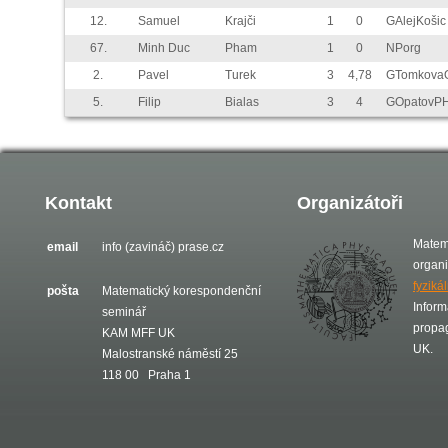
12.
Samuel
Krajči
1
0
GAlejKošic
67.
Minh Duc
Pham
1
0
NPorg
2.
Pavel
Turek
3
4,78
GTomkova
5.
Filip
Bialas
3
4
GOpatovP
Kontakt
Organizátoři
Matem
email
info (zavináč) prase.cz
organ
fyziká
pošta
Matematický korespondenční
Inform
seminář
propa
KAM MFF UK
UK.
Malostranské náměstí 25
118 00 Praha 1