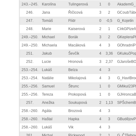
243.–245.
Karolína
Tulingerová
1
0
AkademG_
246.
Jana
Řičicová
3
2
GCoubTáb
247.
Tomáš
Flídr
0
-0,5
G_Kojetín
248.
Marie
Kaiserová
2
1
CírkGPlzeň
249.–250.
Michael
Borák
3
2
GKepleraP
249.–250.
Michaela
Macáková
4
3
GOhradní
251.
Jakub
Ševčík
4
3,36
GKukučPop
252.
Lucie
Hronová
3
2,37
GJarošeB
253.–254.
Lukáš
Belza
4
3
253.–254.
Natálie
Mikolajová
4
3
G_HavlBro
255.–256.
Samuel
Štrunc
1
0
GMikul23P
255.–256.
Tereza
Prokopová
1
0
GJHronca
257.
Anežka
Soukupová
2
1,13
SPŠchemB
258.–260.
Agáta
Brozová
4
3
258.–260.
Haštal
Hapka
4
3
GBudějov
258.–260.
Lukáš
Vik
4
3
261.
Michal
Rickwood
2
1
G_ČTřebo