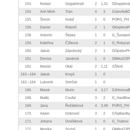
153.
Nodari
Gogatishvili
2
1,31
GDoppler
154.
Anh Minh
Tran
4
3
GJarošeB
155.
Šimon
Hutař
1
0
PORG_PH
156.
Daniel
Ridzoň
2
1
GKepleraP
158.
Antonín
Štrpka
1
0
G_Šumper
159.
Kateřina
Čížková
2
1
G_Rokyca
160.
Jakub
Zápotocký
2
1
GOpatovP
161.
Denisa
Jandová
1
0
GMikul23P
162.
Marián
Okál
2
1,11
SŠNvh
163.–164.
Jakub
Kropš
1
0
163.–164.
Lubomír
Smrček
1
0
166.
Marek
Murin
4
3,17
GJHronca
168.
Matěj
Coufal
3
2
G_HavlBro
169.
Jana
Řežábková
4
3,48
PORG_PH
170.
Adam
Dobrovič
3
2
GTajBanBy
171.
Johana
Dvořáková
1
0
G_Trutnov
172.
Monika
Suchá
1
0
GMikul23P