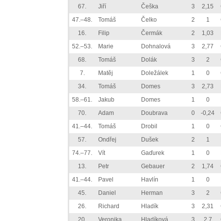
67.
Jiří
Češka
3
2,15
47.–48.
Tomáš
Čelko
2
1
16.
Filip
Čermák
2
1,03
52.–53.
Marie
Dohnalová
3
2,77
68.
Tomáš
Dolák
3
2
7.
Matěj
Doležálek
1
0
34.
Tomáš
Domes
3
2,73
58.–61.
Jakub
Domes
1
0
70.
Adam
Doubrava
0
-0,24
41.–44.
Tomáš
Drobil
1
0
57.
Ondřej
Dušek
2
1
74.–77.
Vít
Gaďurek
1
0
13.
Petr
Gebauer
2
1,74
41.–44.
Pavel
Havlín
1
0
45.
Daniel
Herman
3
2
26.
Richard
Hladík
3
2,31
20.
Veronika
Hladíková
3
2,7