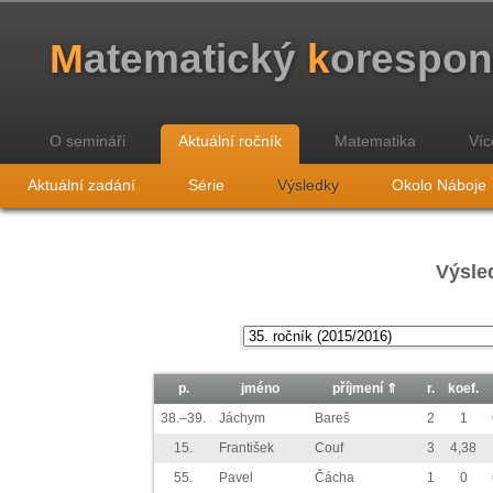
M
atematický
k
orespo
O semináři
Aktuální ročník
Matematika
Víc
Aktuální zadání
Série
Výsledky
Okolo Náboje
Výsled
p.
jméno
příjmení ⇑
r.
koef.
38.–39.
Jáchym
Bareš
2
1
15.
František
Couf
3
4,38
55.
Pavel
Čácha
1
0