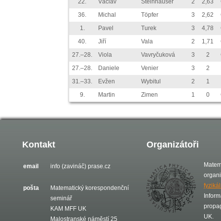
22.
Václav
Steinhauser
2
2,63
36.
Michal
Töpfer
3
2,62
1.
Pavel
Turek
3
4,78
40.
Jiří
Vala
2
1,71
27.–28.
Viola
Vavryčuková
3
2
27.–28.
Daniele
Venier
3
2
31.–33.
Evžen
Wybitul
2
1
9.
Martin
Zimen
1
0
Kontakt
Organizátoři
Matem
email
info (zavináč) prase.cz
organ
fyziká
pošta
Matematický korespondenční
Inform
seminář
propa
KAM MFF UK
UK.
Malostranské náměstí 25