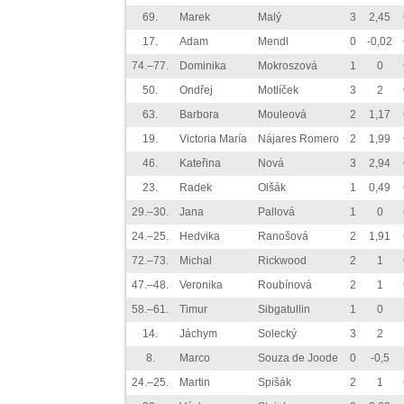
69.
Marek
Malý
3
2,45
17.
Adam
Mendl
0
-0,02
74.–77.
Dominika
Mokroszová
1
0
50.
Ondřej
Motlíček
3
2
63.
Barbora
Mouleová
2
1,17
19.
Victoria María
Nájares Romero
2
1,99
46.
Kateřina
Nová
3
2,94
23.
Radek
Olšák
1
0,49
29.–30.
Jana
Pallová
1
0
24.–25.
Hedvika
Ranošová
2
1,91
72.–73.
Michal
Rickwood
2
1
47.–48.
Veronika
Roubínová
2
1
58.–61.
Timur
Sibgatullin
1
0
14.
Jáchym
Solecký
3
2
8.
Marco
Souza de Joode
0
-0,5
24.–25.
Martin
Spišák
2
1