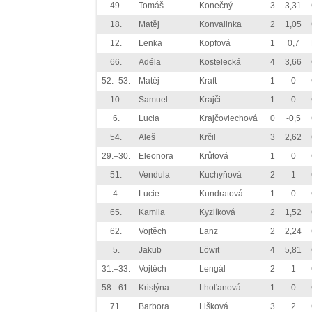
49.
Tomáš
Konečný
3
3,31
18.
Matěj
Konvalinka
2
1,05
12.
Lenka
Kopfová
1
0,7
66.
Adéla
Kostelecká
4
3,66
52.–53.
Matěj
Kraft
1
0
10.
Samuel
Krajči
1
0
6.
Lucia
Krajčoviechová
0
-0,5
54.
Aleš
Krčil
3
2,62
29.–30.
Eleonora
Krůtová
1
0
51.
Vendula
Kuchyňová
2
1
4.
Lucie
Kundratová
1
0
65.
Kamila
Kyzlíková
2
1,52
62.
Vojtěch
Lanz
2
2,24
5.
Jakub
Löwit
4
5,81
31.–33.
Vojtěch
Lengál
2
1
58.–61.
Kristýna
Lhoťanová
1
0
71.
Barbora
Lišková
3
2