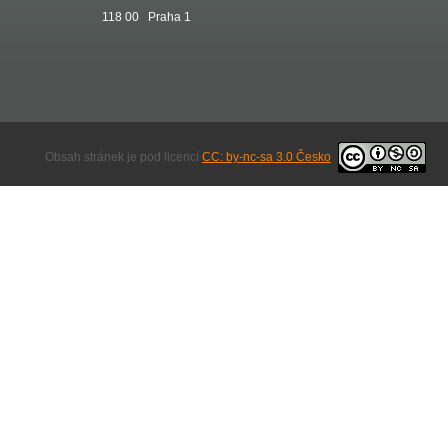
118 00 Praha 1
Obsah stránek je pod licencí
CC: by-nc-sa 3.0 Česko