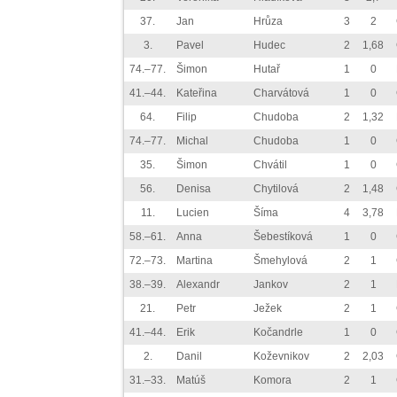
37.
Jan
Hrůza
3
2
3.
Pavel
Hudec
2
1,68
74.–77.
Šimon
Hutař
1
0
41.–44.
Kateřina
Charvátová
1
0
64.
Filip
Chudoba
2
1,32
74.–77.
Michal
Chudoba
1
0
35.
Šimon
Chvátil
1
0
56.
Denisa
Chytilová
2
1,48
11.
Lucien
Šíma
4
3,78
58.–61.
Anna
Šebestíková
1
0
72.–73.
Martina
Šmehylová
2
1
38.–39.
Alexandr
Jankov
2
1
21.
Petr
Ježek
2
1
41.–44.
Erik
Kočandrle
1
0
2.
Danil
Koževnikov
2
2,03
31.–33.
Matúš
Komora
2
1