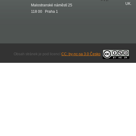
UK.
Malostranské náměstí 25
118 00 Praha 1
Obsah stránek je pod licencí
CC: by-nc-sa 3.0 Česko