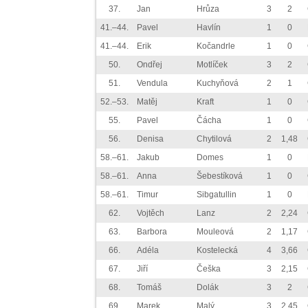
37.
Jan
Hrůza
3
2
41.–44.
Pavel
Havlín
1
0
41.–44.
Erik
Kočandrle
1
0
50.
Ondřej
Motlíček
3
2
51.
Vendula
Kuchyňová
2
1
52.–53.
Matěj
Kraft
1
0
55.
Pavel
Čácha
1
0
56.
Denisa
Chytilová
2
1,48
58.–61.
Jakub
Domes
1
0
58.–61.
Anna
Šebestíková
1
0
58.–61.
Timur
Sibgatullin
1
0
62.
Vojtěch
Lanz
2
2,24
63.
Barbora
Mouleová
2
1,17
66.
Adéla
Kostelecká
4
3,66
67.
Jiří
Češka
3
2,15
68.
Tomáš
Dolák
3
2
69.
Marek
Malý
3
2,45