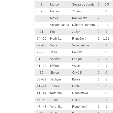
8.
Marco
Souza de Joode
0
-0,5
9.
Martin
Zimen
1
0
18.
Matěj
Konvalinka
2
1,05
19.
Victoria María
Nájares Romero
2
1,99
21.
Petr
Ježek
2
1
24.–25.
Hedvika
Ranošová
2
1,91
27.–28.
Viola
Vavryčuková
3
2
29.–30.
Jana
Pallová
1
0
31.–33.
Vojtěch
Lengál
2
1
31.–33.
Evžen
Wybitul
2
1
35.
Šimon
Chvátil
1
0
38.–39.
Jáchym
Bareš
2
1
41.–44.
Tomáš
Drobil
1
0
41.–44.
Kateřina
Charvátová
1
0
47.–48.
Tomáš
Čelko
2
1
47.–48.
Veronika
Roubínová
2
1