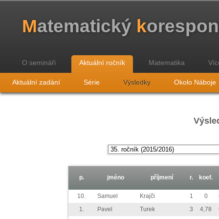
M
atematický
k
orespo
O semináři
Aktuální ročník
Matematika
Víc
Aktuální zadání
Série
Výsledky
Okolo Náboje
Výsled
p.
jméno
příjmení
r.
koef.
10.
Samuel
Krajči
1
0
1.
Pavel
Turek
3
4,78