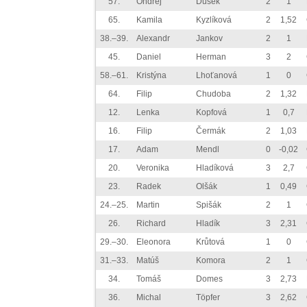
57.
Ondřej
Dušek
2
1
65.
Kamila
Kyzlíková
2
1,52
38.–39.
Alexandr
Jankov
2
1
45.
Daniel
Herman
3
2
58.–61.
Kristýna
Lhoťanová
1
0
64.
Filip
Chudoba
2
1,32
12.
Lenka
Kopfová
1
0,7
16.
Filip
Čermák
2
1,03
17.
Adam
Mendl
0
-0,02
20.
Veronika
Hladíková
3
2,7
23.
Radek
Olšák
1
0,49
24.–25.
Martin
Spišák
2
1
26.
Richard
Hladík
3
2,31
29.–30.
Eleonora
Krůtová
1
0
31.–33.
Matúš
Komora
2
1
34.
Tomáš
Domes
3
2,73
36.
Michal
Töpfer
3
2,62