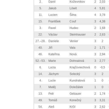
2.
Danil
Koževnikov
2
2,03
5.
Jakub
Löwit
4
5,81
11.
Lucien
Šíma
4
3,78
15.
František
Couf
3
4,38
3.
Pavel
Hudec
2
1,68
22.
Václav
Steinhauser
2
2,63
27.–28.
Daniele
Venier
3
2
40.
Jiří
Vala
2
1,71
46.
Kateřina
Nová
3
2,94
52.–53.
Marie
Dohnalová
3
2,77
6.
Lucia
Krajčoviechová
0
-0,5
14.
Jáchym
Solecký
3
2
4.
Lucie
Kundratová
1
0
7.
Matěj
Doležálek
1
0
13.
Petr
Gebauer
2
1,74
49.
Tomáš
Konečný
3
3,31
54.
Aleš
Krčil
3
2,62