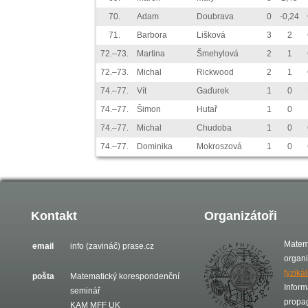
70.
Adam
Doubrava
0
-0,24
71.
Barbora
Lišková
3
2
72.–73.
Martina
Šmehylová
2
1
72.–73.
Michal
Rickwood
2
1
74.–77.
Vít
Gaďurek
1
0
74.–77.
Šimon
Hutař
1
0
74.–77.
Michal
Chudoba
1
0
74.–77.
Dominika
Mokroszová
1
0
Kontakt
Organizátoři
Matem
email
info (zavináč) prase.cz
organ
fyziká
pošta
Matematický korespondenční
Inform
seminář
propa
KAM MFF UK