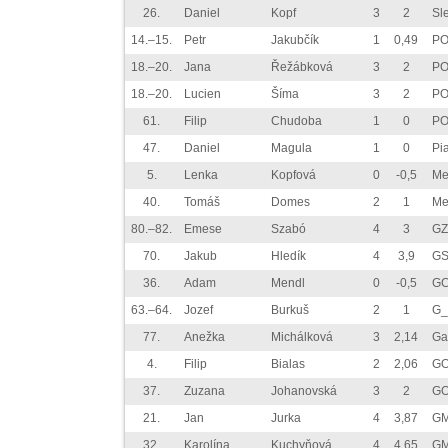
26.
Daniel
Kopf
3
2
Sl
14.–15.
Petr
Jakubčík
1
0,49
P
18.–20.
Jana
Řežábková
3
2
P
18.–20.
Lucien
Šíma
3
2
P
61.
Filip
Chudoba
1
0
P
47.
Daniel
Magula
1
0
Pi
5.
Lenka
Kopfová
0
-0,5
Me
40.
Tomáš
Domes
2
1
Me
80.–82.
Emese
Szabó
4
3
GZ
70.
Jakub
Hledík
4
3,9
GS
36.
Adam
Mendl
0
-0,5
GC
63.–64.
Jozef
Burkuš
2
1
G_
77.
Anežka
Michálková
3
2,14
Ga
4.
Filip
Bialas
2
2,06
GO
37.
Zuzana
Johanovská
3
2
GO
21.
Jan
Jurka
4
3,87
GM
32.
Karolína
Kuchyňová
4
4,65
GM