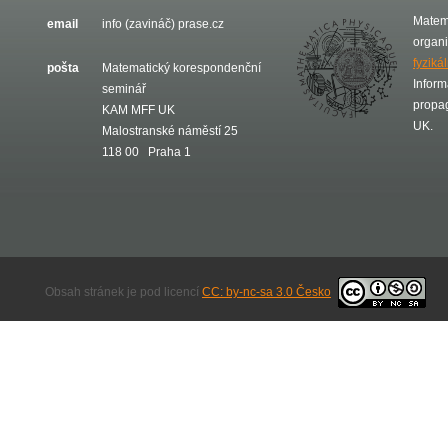
Matem
email
info (zavináč) prase.cz
organ
fyziká
pošta
Matematický korespondenční
Inform
seminář
propa
KAM MFF UK
UK.
Malostranské náměstí 25
118 00 Praha 1
Obsah stránek je pod licencí
CC: by-nc-sa 3.0 Česko