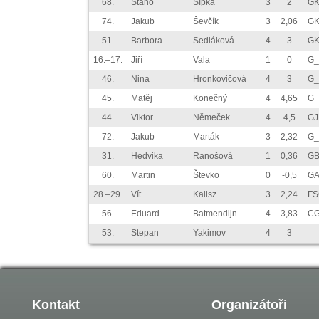
68.
Stano
Šípka
3
2
GK
74.
Jakub
Ševčík
3
2,06
GK
51.
Barbora
Sedláková
4
3
GK
16.–17.
Jiří
Vala
1
0
G_
46.
Nina
Hronkovičová
4
3
G_
45.
Matěj
Konečný
4
4,65
G_
44.
Viktor
Němeček
4
4,5
GJ
72.
Jakub
Marták
3
2,32
G_
31.
Hedvika
Ranošová
1
0,36
GB
60.
Martin
Števko
0
-0,5
GA
28.–29.
Vít
Kalisz
3
2,24
FS
56.
Eduard
Batmendijn
4
3,83
CG
53.
Stepan
Yakimov
4
3
Kontakt
Organizátoři