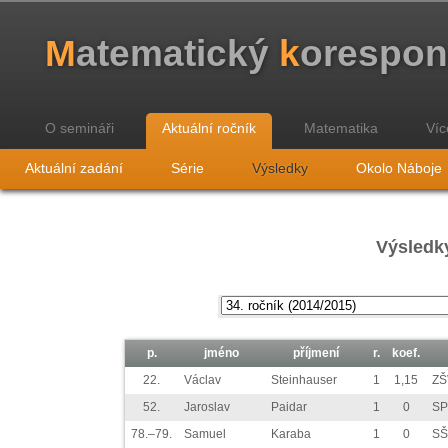
M
atematický
k
orespo
O semináři
Aktuální ročník
Matematika
Víc
Aktuální zadání
Série
Výsledky
Okolo Náboje
Výsledky
p.
jméno
příjmení
r.
koef.
22.
Václav
Steinhauser
1
1,15
ZŠ
52.
Jaroslav
Paidar
1
0
SP
78.–79.
Samuel
Karaba
1
0
SŠ