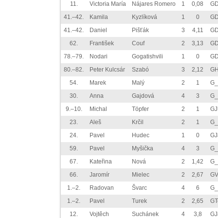
11.
Victoria María
Nájares Romero
1
0,08
GD
41.–42.
Kamila
Kyzlíková
1
0
GD
41.–42.
Daniel
Pišťák
3
4,11
GD
62.
František
Couf
2
3,13
GD
78.–79.
Nodari
Gogatishvili
1
0
GD
80.–82.
Peter Kulcsár
Szabó
3
2,12
GH
54.
Marek
Malý
2
1
G_
30.
Anna
Gajdová
4
3
G_
9.–10.
Michal
Töpfer
2
1
GJ
23.
Aleš
Krčil
2
1
G_
24.
Pavel
Hudec
1
0
GJ
59.
Pavel
Myšička
4
3
G_
67.
Kateřina
Nová
2
1,42
G_
66.
Jaromír
Mielec
2
2,67
GV
1.–2.
Radovan
Švarc
4
6
G_
1.–2.
Pavel
Turek
2
2,65
GT
12.
Vojtěch
Suchánek
4
3,8
GJ