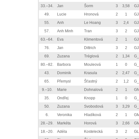
33.–34.
Jan
Šorm
3
3,58
GJ
49.
Lucie
Hronová
2
1
GJ
55.
Anh
Le Hoang
3
2,4
GJ
57.
Anh Minh
Tran
3
2
GJ
63.–64.
Eva
Klimentová
2
1
GJ
76.
Jan
Dittrich
3
2
GJ
69.
Zuzana
Tréglová
2
1,34
G_
80.–82.
Barbora
Mouleová
1
0
G_
43.
Dominik
Krasula
2
2,47
G_
65.
Přemysl
Šťastný
2
1,2
G_
9.–10.
Marie
Dohnalová
2
1
GN
35.
Ondřej
Knopp
1
0
G_
50.
Zuzana
Svobodová
3
3,29
G_
6.
Veronika
Hladíková
2
1
GM
28.–29.
Markéta
Horová
3
2,66
GM
18.–20.
Adéla
Kostelecká
3
2
GL