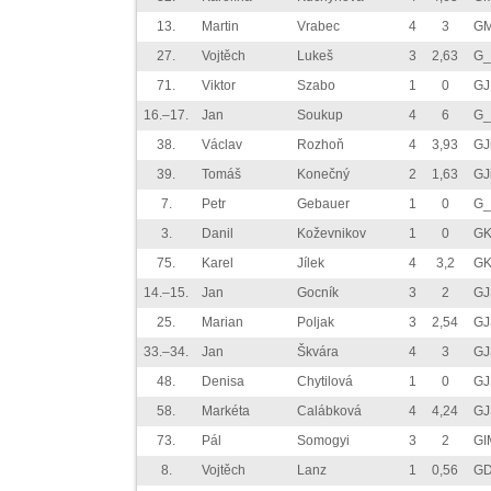
13.
Martin
Vrabec
4
3
GM
27.
Vojtěch
Lukeš
3
2,63
G_
71.
Viktor
Szabo
1
0
GJ
16.–17.
Jan
Soukup
4
6
G_
38.
Václav
Rozhoň
4
3,93
GJ
39.
Tomáš
Konečný
2
1,63
GJ
7.
Petr
Gebauer
1
0
G_
3.
Danil
Koževnikov
1
0
GK
75.
Karel
Jílek
4
3,2
GK
14.–15.
Jan
Gocník
3
2
GJ
25.
Marian
Poljak
3
2,54
GJ
33.–34.
Jan
Škvára
4
3
GJ
48.
Denisa
Chytilová
1
0
GJ
58.
Markéta
Calábková
4
4,24
GJ
73.
Pál
Somogyi
3
2
GI
8.
Vojtěch
Lanz
1
0,56
GD