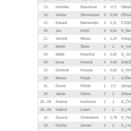
13.
Hedvika
Ranošová
0
-0,5
GBud
16.
Václav
Steinhauser
0
-0,06
ZŠVra
22.
Eduard
Batmendijn
3
2,11
CGSt
35.
Jan
Krejčí
4
3,62
G_Bíl
21.
Jaromír
Mielec
1
1,24
GVolg
27.
Martin
Špilar
3
2
G_Vyš
34.
Matěj
Konečný
3
2,92
G_Jír
45.
Ivona
Hrivová
4
3,66
GOkrŽ
23.
Dominik
Krasula
1
0,82
G_Krn
25.
Marian
Poljak
2
1
GJŠk
31.
Daniel
Pišťák
2
2,5
GDop
30.
Jakub
Sláma
3
2
GOpa
28.–29.
Andrea
Kučerová
2
1
G_ČK
28.–29.
Vojtěch
Lukeš
2
1
G_LPi
32.
Zuzana
Svobodová
2
1,79
G_Frý
33.
Ondřej
Zeman
3
2
G_Lov