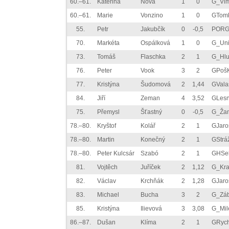
60.–61.
Kateřina
Nová
1
0
G_Vim
60.–61.
Marie
Vonzino
1
0
GTom
55.
Petr
Jakubčík
0
-0,5
PORG
70.
Markéta
Ospálková
1
0
G_Uni
73.
Tomáš
Flaschka
2
1
G_Hlu
76.
Peter
Vook
3
2
GPošK
77.
Kristýna
Šudomová
2
1,44
GVala
84.
Jiří
Zeman
4
3,52
GLesn
75.
Přemysl
Šťastný
0
-0,5
G_Ža
78.–80.
Kryštof
Kolář
2
1
GJar
78.–80.
Martin
Konečný
2
1
GStrá
78.–80.
Peter Kulcsár
Szabó
2
1
GHSe
81.
Vojtěch
Juříček
2
1,12
G_Kra
82.
Václav
Krchňák
2
1,28
GJar
83.
Michael
Bucha
3
2
G_Záb
85.
Kristýna
Ilievová
3
3,08
G_Mil
86.–87.
Dušan
Klíma
2
1
GRyc