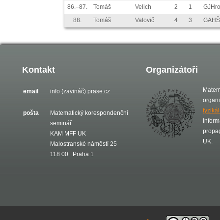
86.–87.
Tomáš
Velich
2
1
GJHr
88.
Tomáš
Valovič
4
3
GAHŠ 
Kontakt
Organizátoři
Matem
email
info (zavináč) prase.cz
organ
fyziká
pošta
Matematický korespondenční
Inform
seminář
propa
KAM MFF UK
UK.
Malostranské náměstí 25
118 00 Praha 1