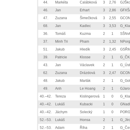
44.
Markéta
Calábková
3
2,76
GJŠk
46.
Jan
Erhart
3
2,86
GFXŠa
47.
Zuzana
Šimečková
3
2,55
GCON
68.
Jan
Kadlec
3
3,53
G_Kla
36.
Tomáš
Kuzma
2
1
SŠNv
37.
Minh Tri
Pham
2
1,32
NPor
51.
Jakub
Hledík
3
2,45
GSŘM
39.
Patricie
Klosse
2
1
G_ČK
43.
Jan
Václavek
2
1
G_Úst
62.
Zuzana
Drázdová
3
2,47
GCON
48.
Jakub
Marták
2
1
G_Gol
49.
Anh
Le Hoang
2
1
GJar
40.–42.
Tereza
Kislingerová
1
0
G_Kla
40.–42.
Lukáš
Kubacki
1
0
GNad
40.–42.
Jáchym
Solecký
1
0
PORG
52.–53.
Lukáš
Honsa
2
1
G_Jír
52.–53.
Adam
Říha
2
1
G_Čes