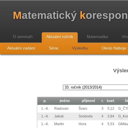
M
atematický
k
orespo
O semináři
Aktuální ročník
Matematika
Víc
Aktuální zadání
Série
Výsledky
Okolo Náboje
Výsled
p.
jméno
příjmení
r.
koef.
š
1.–6.
Radovan
Švarc
3
5,12
G_ČT
1.–6.
Jakub
Svoboda
4
3,94
G_Ko
1.–6.
Martin
Hora
4
5,53
GMiku