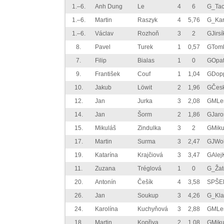
1.–6.
Anh Dung
Le
4
6
G_Tac
1.–6.
Martin
Raszyk
4
5,76
G_Kar
1.–6.
Václav
Rozhoň
3
2
GJirs
8.
Pavel
Turek
1
0,57
GTom
7.
Filip
Bialas
1
0
GOpa
9.
František
Couf
1
1,04
GDop
10.
Jakub
Löwit
2
1,96
GČesk
12.
Jan
Jurka
3
2,08
GMLe
14.
Jan
Šorm
2
1,86
GJar
15.
Mikuláš
Zindulka
3
2
GMiku
17.
Martin
Surma
3
2,47
GJWol
19.
Katarína
Krajčiová
3
3,47
GAlej
11.
Zuzana
Tréglová
1
0
G_Žat
20.
Antonín
Češík
4
3,58
SPŠE
26.
Jan
Soukup
3
4,26
G_Kla
24.
Karolína
Kuchyňová
3
2,88
GMLe
18.
Martin
Kopřiva
2
1,08
GMiku