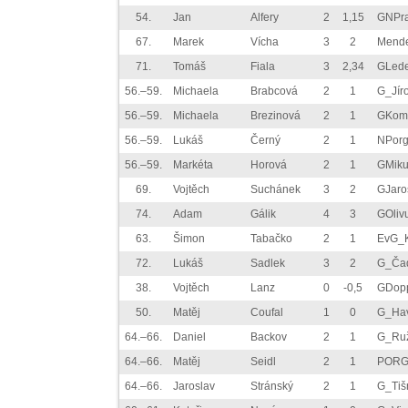
54.
Jan
Alfery
2
1,15
GNPr
67.
Marek
Vícha
3
2
Mend
71.
Tomáš
Fiala
3
2,34
GLed
56.–59.
Michaela
Brabcová
2
1
G_Jír
56.–59.
Michaela
Brezinová
2
1
GKomT
56.–59.
Lukáš
Černý
2
1
NPor
56.–59.
Markéta
Horová
2
1
GMiku
69.
Vojtěch
Suchánek
3
2
GJar
74.
Adam
Gálik
4
3
GOliv
63.
Šimon
Tabačko
2
1
EvG_K
72.
Lukáš
Sadlek
3
2
G_Ča
38.
Vojtěch
Lanz
0
-0,5
GDop
50.
Matěj
Coufal
1
0
G_Hav
64.–66.
Daniel
Backov
2
1
G_Ru
64.–66.
Matěj
Seidl
2
1
PORG
64.–66.
Jaroslav
Stránský
2
1
G_Tiš