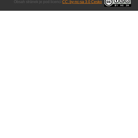
Obsah stránek je pod licencí
CC: by-nc-sa 3.0 Česko