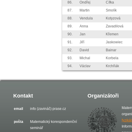
86.
Ondřej
Cífka
87.
Martin
Smolík
88.
Vendula
Kotyzová
89.
Anna
Zavadilová
90.
Jan
Křemen
91.
Jiří
Jaskowiec
92.
David
Bainar
93.
Michal
Korbela
94.
Václav
Krchňák
Kontakt
Organizátoři
Matem
email
info (zavináč) prase.cz
organ
fyziká
pošta
Matematický korespondenční
Inform
seminář