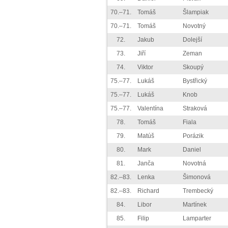
70.–71.
Tomáš
Šlampiak
70.–71.
Tomáš
Novotný
72.
Jakub
Dolejší
73.
Jiří
Zeman
74.
Viktor
Skoupý
75.–77.
Lukáš
Bystřický
75.–77.
Lukáš
Knob
75.–77.
Valentína
Straková
78.
Tomáš
Fiala
79.
Matúš
Porázik
80.
Mark
Daniel
81.
Janča
Novotná
82.–83.
Lenka
Šimonová
82.–83.
Richard
Trembecký
84.
Libor
Martínek
85.
Filip
Lamparter