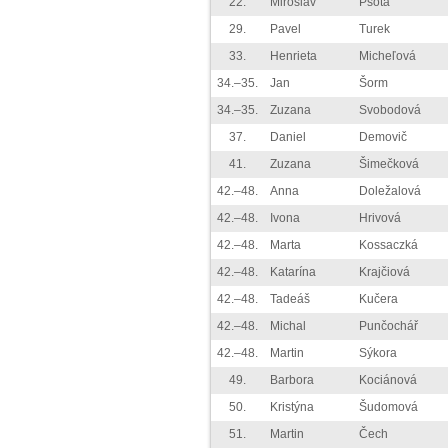
22.
Miroslav
Psota
29.
Pavel
Turek
33.
Henrieta
Micheľová
34.–35.
Jan
Šorm
34.–35.
Zuzana
Svobodová
37.
Daniel
Demovič
41.
Zuzana
Šimečková
42.–48.
Anna
Doležalová
42.–48.
Ivona
Hrivová
42.–48.
Marta
Kossaczká
42.–48.
Katarína
Krajčiová
42.–48.
Tadeáš
Kučera
42.–48.
Michal
Punčochář
42.–48.
Martin
Sýkora
49.
Barbora
Kociánová
50.
Kristýna
Šudomová
51.
Martin
Čech