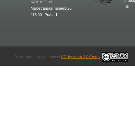
propa
KAM MFF UK
UK.
Malostranské náměstí 25
118 00 Praha 1
Obsah stránek je pod licencí
CC: by-nc-sa 3.0 Česko