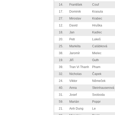
14.
František
Couf
17.
Dominik
Krasula
27.
Miroslav
Krabec
12.
David
Hruška
18.
Jan
Kadlec
20.
Petr
Lukeš
25.
Markéta
Calábková
38.
Jaromír
Mielec
19.
Jiří
Guth
39.
Tran Vi Thanh
Pham
32.
Nicholas
Čapek
24.
Viktor
Němeček
40.
Anna
Steinhauserová
31.
Josef
Svoboda
59.
Marián
Poppr
21.
Anh Dung
Le