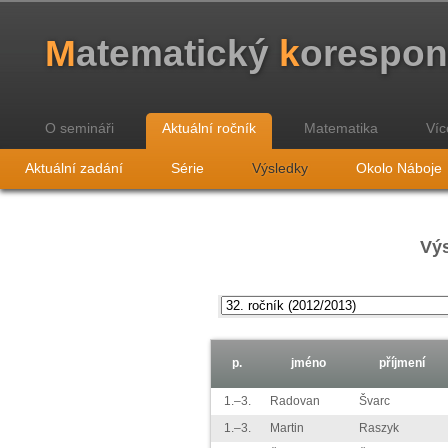
M
atematický
k
orespo
O semináři
Aktuální ročník
Matematika
Víc
Aktuální zadání
Série
Výsledky
Okolo Náboje
Výs
p.
jméno
příjmení
1.–3.
Radovan
Švarc
1.–3.
Martin
Raszyk