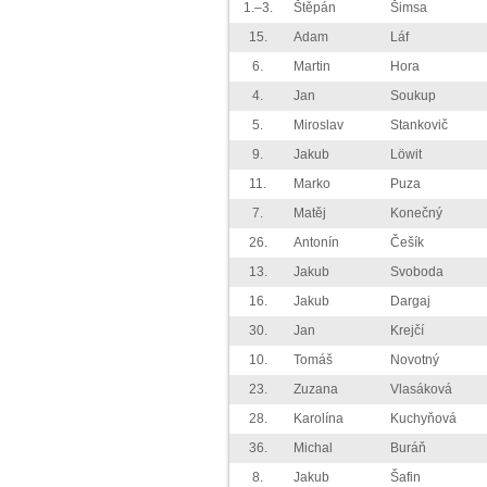
1.–3.
Štěpán
Šimsa
15.
Adam
Láf
6.
Martin
Hora
4.
Jan
Soukup
5.
Miroslav
Stankovič
9.
Jakub
Löwit
11.
Marko
Puza
7.
Matěj
Konečný
26.
Antonín
Češík
13.
Jakub
Svoboda
16.
Jakub
Dargaj
30.
Jan
Krejčí
10.
Tomáš
Novotný
23.
Zuzana
Vlasáková
28.
Karolína
Kuchyňová
36.
Michal
Buráň
8.
Jakub
Šafin