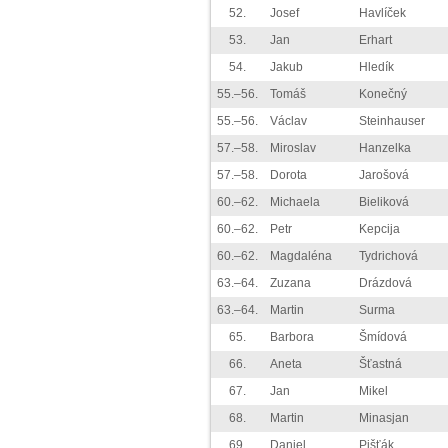
52.
Josef
Havlíček
53.
Jan
Erhart
54.
Jakub
Hledík
55.–56.
Tomáš
Konečný
55.–56.
Václav
Steinhauser
57.–58.
Miroslav
Hanzelka
57.–58.
Dorota
Jarošová
60.–62.
Michaela
Bieliková
60.–62.
Petr
Kepcija
60.–62.
Magdaléna
Tydrichová
63.–64.
Zuzana
Drázdová
63.–64.
Martin
Surma
65.
Barbora
Šmídová
66.
Aneta
Šťastná
67.
Jan
Mikel
68.
Martin
Minasjan
69.
Daniel
Pišťák