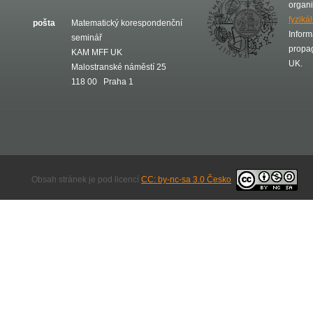
organ
fyziká
pošta
Matematický korespondenční
Inform
seminář
propa
KAM MFF UK
UK.
Malostranské náměstí 25
118 00 Praha 1
Obsah stránek je pod licencí
CC: by-nc-sa 3.0 Česko