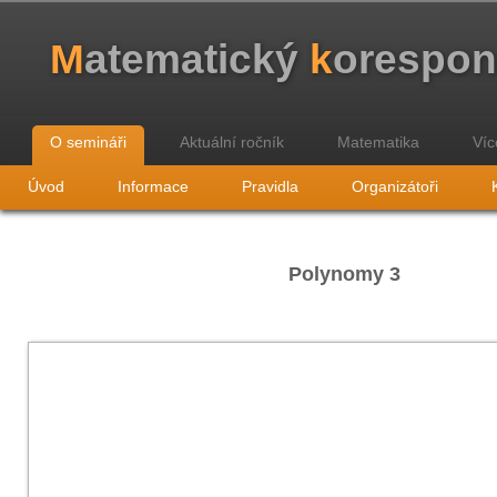
M
atematický
k
orespo
O semináři
Aktuální ročník
Matematika
Víc
Úvod
Informace
Pravidla
Organizátoři
Polynomy 3