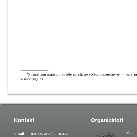
Kontakt
Organizátoři
Matem
email
info (zavináč) prase.cz